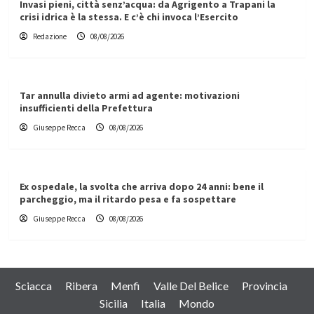
Invasi pieni, città senz’acqua: da Agrigento a Trapani la
crisi idrica è la stessa. E c’è chi invoca l’Esercito
Redazione
08/08/2026
Tar annulla divieto armi ad agente: motivazioni
insufficienti della Prefettura
Giuseppe Recca
08/08/2026
Ex ospedale, la svolta che arriva dopo 24 anni: bene il
parcheggio, ma il ritardo pesa e fa sospettare
Giuseppe Recca
08/08/2026
Sciacca
Ribera
Menfi
Valle Del Belice
Provincia
Sicilia
Italia
Mondo