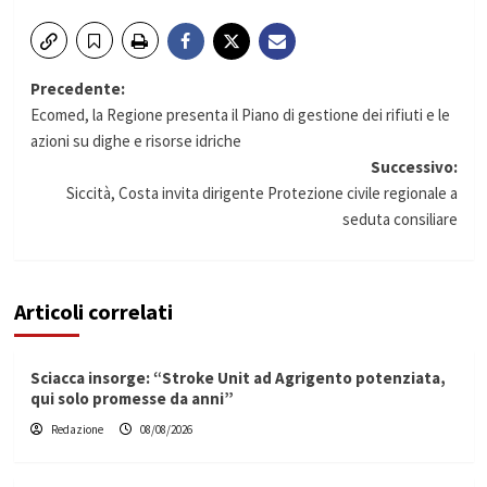
Navigazione
Precedente:
Ecomed, la Regione presenta il Piano di gestione dei rifiuti e le
articolo
azioni su dighe e risorse idriche
Successivo:
Siccità, Costa invita dirigente Protezione civile regionale a
seduta consiliare
Articoli correlati
Sciacca insorge: “Stroke Unit ad Agrigento potenziata,
qui solo promesse da anni”
Redazione
08/08/2026