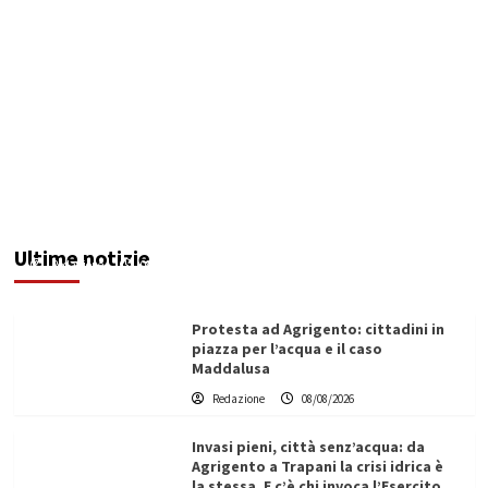
Sciacca insorge: “Stroke Unit ad Agrigento
potenziata, qui solo promesse da anni”
Ultime notizie
Redazione
08/08/2026
Protesta ad Agrigento: cittadini in
piazza per l’acqua e il caso
Maddalusa
Redazione
08/08/2026
Invasi pieni, città senz’acqua: da
Agrigento a Trapani la crisi idrica è
la stessa. E c’è chi invoca l’Esercito