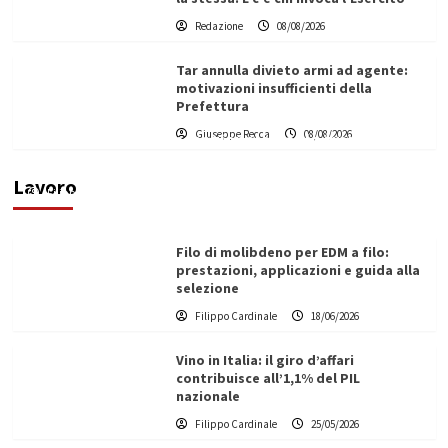
Redazione
08/08/2026
Tar annulla divieto armi ad agente:
motivazioni insufficienti della
Prefettura
L’ingegnere saccense Buscarnera partner chiave
Giuseppe Recca
08/08/2026
di un progetto transnazionale per la transizione
ecologica
Lavoro
Filippo Cardinale
21/06/2026
Filo di molibdeno per EDM a filo:
prestazioni, applicazioni e guida alla
selezione
Filippo Cardinale
18/06/2026
Vino in Italia: il giro d’affari
contribuisce all’1,1% del PIL
nazionale
Filippo Cardinale
25/05/2026