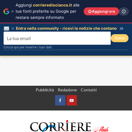
Aggiungi
corrieredisciacca.it
alle
tue fonti preferite su Google per
Aggiungi ora
restare sempre informato
Entra nella community - ricevi le notizie che contano
IA
Entra
Clicca qui per inserire i tuoi dati
Vai
Pubblicità
Redazione
Contatti
al
contenuto
Facebook
Yountube