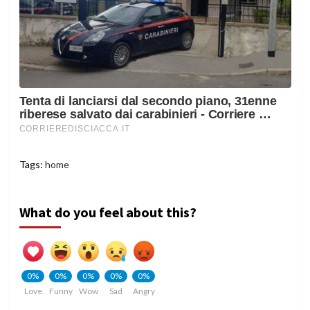
Tags:
home
What do you feel about this?
0%
0%
0%
0%
0%
Love
Funny
Wow
Sad
Angry