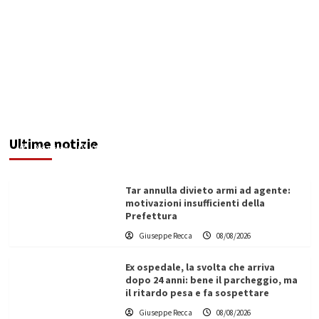
Invasi pieni, città senz’acqua: da Agrigento a
Trapani la crisi idrica è la stessa. E c’è chi invoca
l’Esercito
Ultime notizie
Redazione
08/08/2026
Tar annulla divieto armi ad agente:
motivazioni insufficienti della
Prefettura
Giuseppe Recca
08/08/2026
Ex ospedale, la svolta che arriva
dopo 24 anni: bene il parcheggio, ma
il ritardo pesa e fa sospettare
Giuseppe Recca
08/08/2026