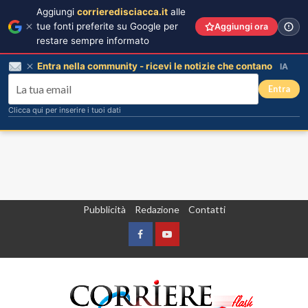
Aggiungi
corrieredisciacca.it
alle
tue fonti preferite su Google per
Aggiungi ora
restare sempre informato
Entra nella community - ricevi le notizie che contano
IA
Entra
Clicca qui per inserire i tuoi dati
Vai
Pubblicità
Redazione
Contatti
al
contenuto
Facebook
Yountube