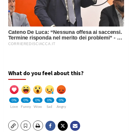
What do you feel about this?
0%
0%
0%
0%
0%
Love
Funny
Wow
Sad
Angry