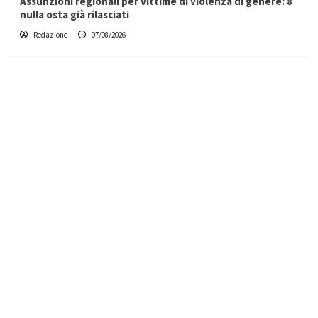
Assunzioni regionali per vittime di violenza di genere: 8
nulla osta già rilasciati
Redazione
07/08/2026