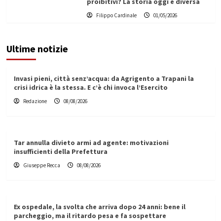
proibitivi? La storia oggi è diversa
Filippo Cardinale
01/05/2026
Ultime notizie
Invasi pieni, città senz’acqua: da Agrigento a Trapani la
crisi idrica è la stessa. E c’è chi invoca l’Esercito
Redazione
08/08/2026
Tar annulla divieto armi ad agente: motivazioni
insufficienti della Prefettura
Giuseppe Recca
08/08/2026
Ex ospedale, la svolta che arriva dopo 24 anni: bene il
parcheggio, ma il ritardo pesa e fa sospettare