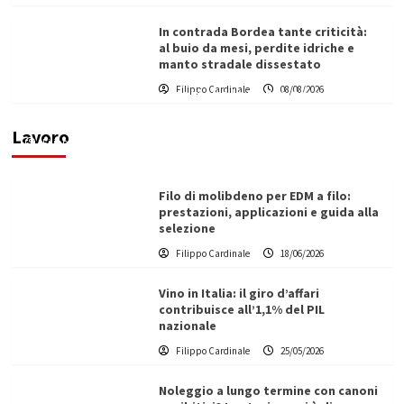
In contrada Bordea tante criticità:
al buio da mesi, perdite idriche e
manto stradale dissestato
L’ingegnere saccense Buscarnera partner chiave
Filippo Cardinale
08/08/2026
di un progetto transnazionale per la transizione
ecologica
Lavoro
Filippo Cardinale
21/06/2026
Filo di molibdeno per EDM a filo:
prestazioni, applicazioni e guida alla
selezione
Filippo Cardinale
18/06/2026
Vino in Italia: il giro d’affari
contribuisce all’1,1% del PIL
nazionale
Filippo Cardinale
25/05/2026
Noleggio a lungo termine con canoni