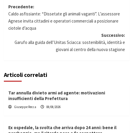
Navigazione
Precedente:
Caldo asfissiante: “Dissetate gli animali vaganti”. L’assessore
articolo
Agnese invita cittadini e operatori commerciali a posizionare
ciotole d’acqua
Successivo:
Garufo alla guida dell’Unitas Sciacca: sostenibilità, identità e
giovani al centro della nuova stagione
Articoli correlati
Tar annulla divieto armi ad agente: motivazioni
insufficienti della Prefettura
Giuseppe Recca
08/08/2026
Ex ospedale, la svolta che arriva dopo 24 anni: bene il