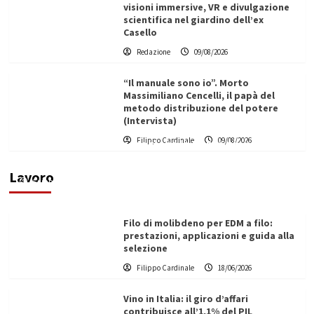
visioni immersive, VR e divulgazione
scientifica nel giardino dell’ex
Casello
Redazione
09/08/2026
“Il manuale sono io”. Morto
Massimiliano Cencelli, il papà del
metodo distribuzione del potere
(Intervista)
L’ingegnere saccense Buscarnera partner chiave
Filippo Cardinale
09/08/2026
di un progetto transnazionale per la transizione
ecologica
Lavoro
Filippo Cardinale
21/06/2026
Filo di molibdeno per EDM a filo:
prestazioni, applicazioni e guida alla
selezione
Filippo Cardinale
18/06/2026
Vino in Italia: il giro d’affari
contribuisce all’1,1% del PIL