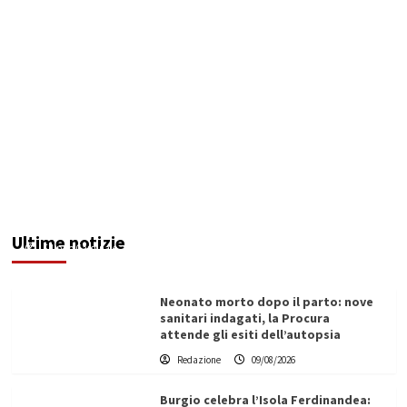
Lampedusa, giovane regista muore falciato da
un gommone. Omicidio nautico
Ultime notizie
Filippo Cardinale
09/08/2026
Neonato morto dopo il parto: nove
sanitari indagati, la Procura
attende gli esiti dell’autopsia
Redazione
09/08/2026
Burgio celebra l’Isola Ferdinandea: