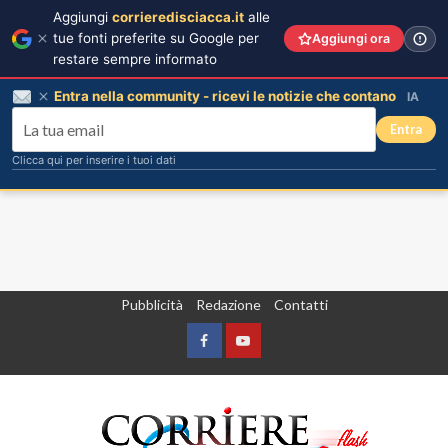
Aggiungi
corrieredisciacca.it
alle
tue fonti preferite su Google per
Aggiungi ora
restare sempre informato
Entra nella community - ricevi le notizie che contano
IA
Entra
Clicca qui per inserire i tuoi dati
Vai
Pubblicità
Redazione
Contatti
al
contenuto
Facebook
Yountube