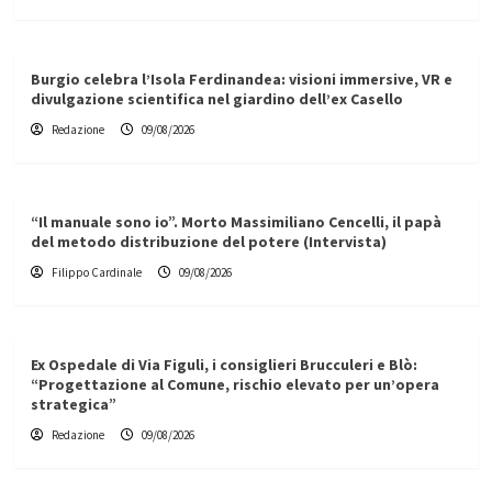
Burgio celebra l’Isola Ferdinandea: visioni immersive, VR e
divulgazione scientifica nel giardino dell’ex Casello
Redazione
09/08/2026
“Il manuale sono io”. Morto Massimiliano Cencelli, il papà
del metodo distribuzione del potere (Intervista)
Filippo Cardinale
09/08/2026
Ex Ospedale di Via Figuli, i consiglieri Brucculeri e Blò:
“Progettazione al Comune, rischio elevato per un’opera
strategica”
Redazione
09/08/2026