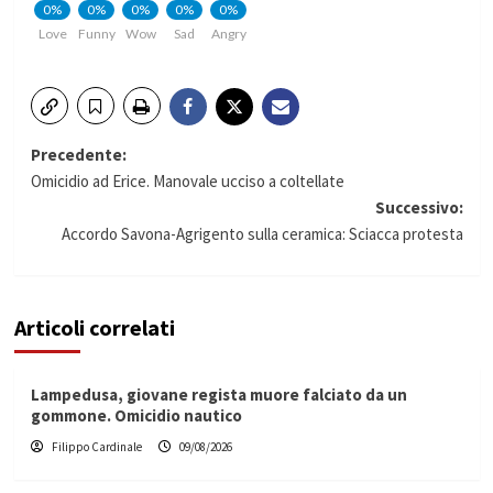
0%
0%
0%
0%
0%
Love
Funny
Wow
Sad
Angry
Navigazione
Precedente:
Omicidio ad Erice. Manovale ucciso a coltellate
articolo
Successivo:
Accordo Savona-Agrigento sulla ceramica: Sciacca protesta
Articoli correlati
Lampedusa, giovane regista muore falciato da un
gommone. Omicidio nautico
Filippo Cardinale
09/08/2026