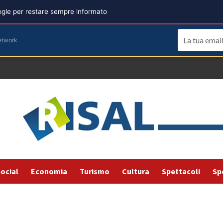
oogle per restare sempre informato
etwork
ocial
Economia
Turismo
Cultura
Spettacoli
Sp