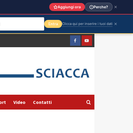
Aggiungi ora
Perche?
Entra
Clicca qui per inserire i tuoi dati
Facebook
Yountube
ort
Video
Contatti