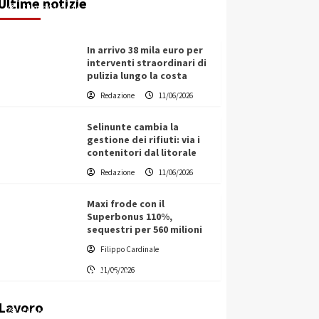
Ultime notizie
Filippo Cardinale
11/06/2026
In arrivo 38 mila euro per
interventi straordinari di
pulizia lungo la costa
Redazione
11/06/2026
Selinunte cambia la
gestione dei rifiuti: via i
contenitori dal litorale
Redazione
11/06/2026
Maxi frode con il
Superbonus 110%,
sequestri per 560 milioni
Filippo Cardinale
Vino in Italia: il giro d’affari
11/06/2026
contribuisce all’1,1% del PIL
nazionale
Lavoro
Filippo Cardinale
25/05/2026