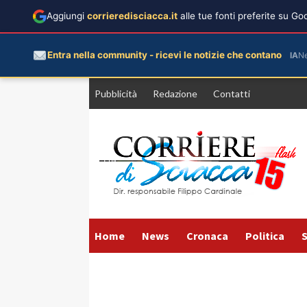
Aggiungi
corrieredisciacca.it
alle tue fonti preferite su G
Entra nella community - ricevi le notizie che contano
IA
N
Vai
Pubblicità
Redazione
Contatti
al
contenuto
Home
News
Cronaca
Politica
S