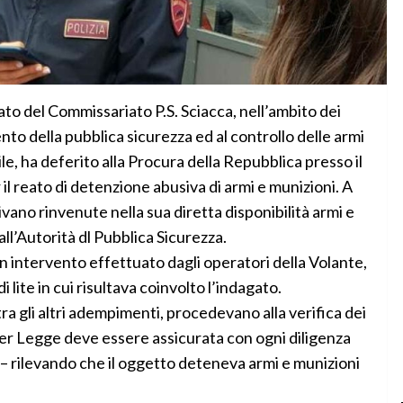
to del Commissariato P.S. Sciacca, nell’ambito dei
ento della pubblica sicurezza ed al controllo delle armi
e, ha deferito alla Procura della Repubblica presso il
 il reato di detenzione abusiva di armi e munizioni. A
ivano rinvenute nella sua diretta disponibilità armi e
l’Autorità dl Pubblica Sicurezza.
n intervento effettuato dagli operatori della Volante,
i lite in cui risultava coinvolto l’indagato.
tra gli altri adempimenti, procedevano alla verifica dei
 per Legge deve essere assicurata con ogni diligenza
 – rilevando che il oggetto deteneva armi e munizioni