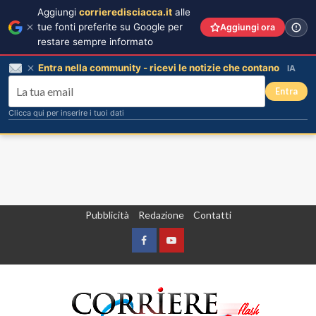
Aggiungi
corrieredisciacca.it
alle
tue fonti preferite su Google per
Aggiungi ora
restare sempre informato
Entra nella community - ricevi le notizie che contano
IA
Entra
Clicca qui per inserire i tuoi dati
Vai
Pubblicità
Redazione
Contatti
al
contenuto
Facebook
Yountube