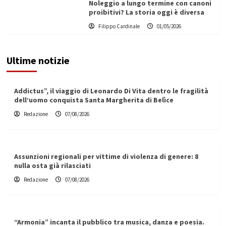
Noleggio a lungo termine con canoni
proibitivi? La storia oggi è diversa
Filippo Cardinale
01/05/2026
Ultime notizie
Addictus”, il viaggio di Leonardo Di Vita dentro le fragilità
dell’uomo conquista Santa Margherita di Belìce
Redazione
07/08/2026
Assunzioni regionali per vittime di violenza di genere: 8
nulla osta già rilasciati
Redazione
07/08/2026
“Armonia” incanta il pubblico tra musica, danza e poesia.