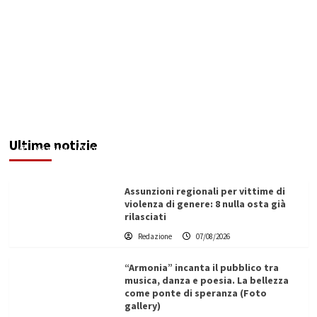
Addictus”, il viaggio di Leonardo Di Vita dentro
le fragilità dell’uomo conquista Santa
Margherita di Belìce
Ultime notizie
Redazione
07/08/2026
Assunzioni regionali per vittime di
violenza di genere: 8 nulla osta già
rilasciati
Redazione
07/08/2026
“Armonia” incanta il pubblico tra
musica, danza e poesia. La bellezza
come ponte di speranza (Foto
gallery)