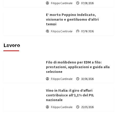
Filippo Cardinale
07/08/2026
E’ morto Peppino Indelicato,
visionario e gentiluomo d’altri
tempi
L’ingegnere saccense Buscarnera partner chiave
Filippo Cardinale
07/08/2026
di un progetto transnazionale per la transizione
ecologica
Lavoro
Filippo Cardinale
21/06/2026
Filo di molibdeno per EDM a filo:
prestazioni, applicazioni e guida alla
selezione
Filippo Cardinale
18/06/2026
Vino in Italia: il giro d’affari
contribuisce all’1,1% del PIL
nazionale
Filippo Cardinale
25/05/2026