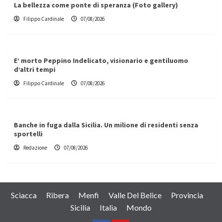
La bellezza come ponte di speranza (Foto gallery)
Filippo Cardinale
07/08/2026
E’ morto Peppino Indelicato, visionario e gentiluomo
d’altri tempi
Filippo Cardinale
07/08/2026
Banche in fuga dalla Sicilia. Un milione di residenti senza
sportelli
Redazione
07/08/2026
Sciacca
Ribera
Menfi
Valle Del Belice
Provincia
Sicilia
Italia
Mondo