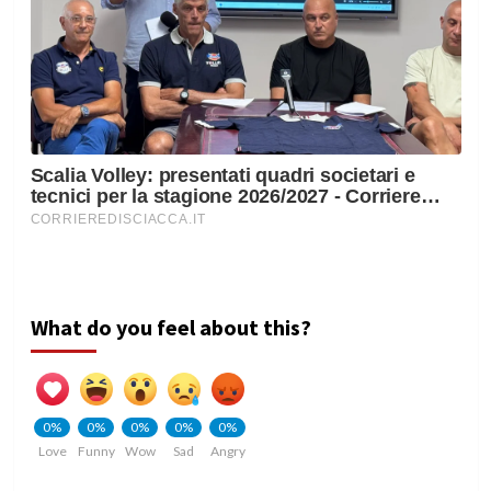
What do you feel about this?
0%
0%
0%
0%
0%
Love
Funny
Wow
Sad
Angry