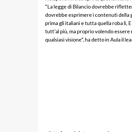
“La legge di Bilancio dovrebbe riflette
dovrebbe esprimere i contenuti della glo
prima gli italiani e tutta quella roba lì
tutt’al più, ma proprio volendo essere 
qualsiasi visione”, ha detto in Aula il l