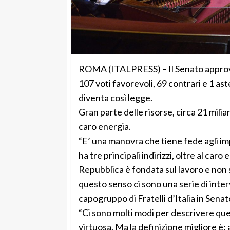
ROMA (ITALPRESS) – Il Senato approva l
107 voti favorevoli, 69 contrari e 1 a
diventa così legge.
Gran parte delle risorse, circa 21 milia
caro energia.
“E’ una manovra che tiene fede agli imp
ha tre principali indirizzi, oltre al caro
Repubblica è fondata sul lavoro e non su
questo senso ci sono una serie di inter
capogruppo di Fratelli d’Italia in Senat
“Ci sono molti modi per descrivere ques
virtuosa. Ma la definizione migliore è: a