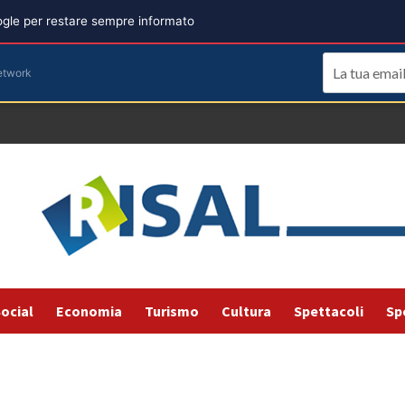
oogle per restare sempre informato
etwork
ocial
Economia
Turismo
Cultura
Spettacoli
Sp