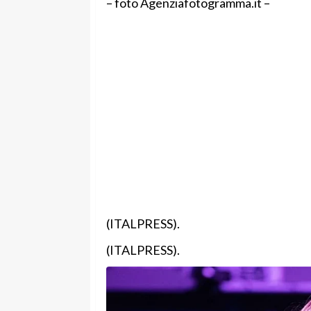
– foto Agenziafotogramma.it –
(ITALPRESS).
(ITALPRESS).