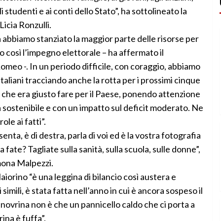
agli studenti e ai conti dello Stato”, ha sottolineato la
Licia Ronzulli.
bbiamo stanziato la maggior parte delle risorse per
o così l’impegno elettorale – ha affermato il
meo -. In un periodo difficile, con coraggio, abbiamo
aliani tracciando anche la rotta per i prossimi cinque
 che era giusto fare per il Paese, ponendo attenzione
 sostenibile e con un impatto sul deficit moderato. Ne
le ai fatti”.
enta, è di destra, parla di voi ed è la vostra fotografia
 fate? Tagliate sulla sanità, sulla scuola, sulle donne”,
mona Malpezzi.
iorino “è una leggina di bilancio così austera e
imili, è stata fatta nell’anno in cui è ancora sospeso il
anovrina non è che un pannicello caldo che ci porta a
ina è fuffa”.