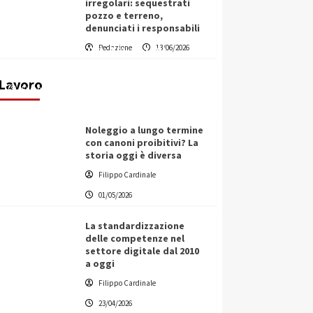
irregolari: sequestrati
pozzo e terreno,
denunciati i responsabili
Vino in Italia: il giro d’affari
Redazione
13/06/2026
contribuisce all’1,1% del PIL
nazionale
Lavoro
Filippo Cardinale
25/05/2026
Noleggio a lungo termine
con canoni proibitivi? La
storia oggi è diversa
Filippo Cardinale
01/05/2026
La standardizzazione
delle competenze nel
settore digitale dal 2010
a oggi
Filippo Cardinale
23/04/2026