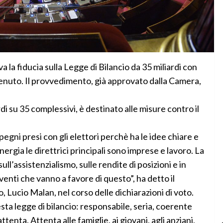
a fiducia sulla Legge di Bilancio da 35 miliardi con
stenuto. Il provvedimento, già approvato dalla Camera,
rdi su 35 complessivi, è destinato alle misure contro il
egni presi con gli elettori perchè ha le idee chiare e
 energia le direttrici principali sono imprese e lavoro. La
ll’assistenzialismo, sulle rendite di posizioni e in
venti che vanno a favore di questo”, ha detto il
o, Lucio Malan, nel corso delle dichiarazioni di voto.
ta legge di bilancio: responsabile, seria, coerente
ttenta. Attenta alle famiglie, ai giovani, agli anziani,