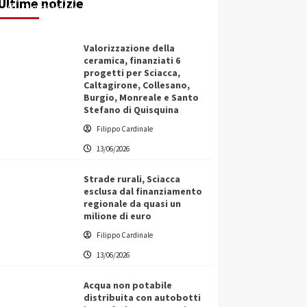
Ultime notizie
Filippo Cardinale
13/06/2026
Valorizzazione della
ceramica, finanziati 6
progetti per Sciacca,
Caltagirone, Collesano,
Burgio, Monreale e Santo
Stefano di Quisquina
Filippo Cardinale
13/06/2026
Strade rurali, Sciacca
esclusa dal finanziamento
regionale da quasi un
milione di euro
Filippo Cardinale
13/06/2026
Acqua non potabile
distribuita con autobotti