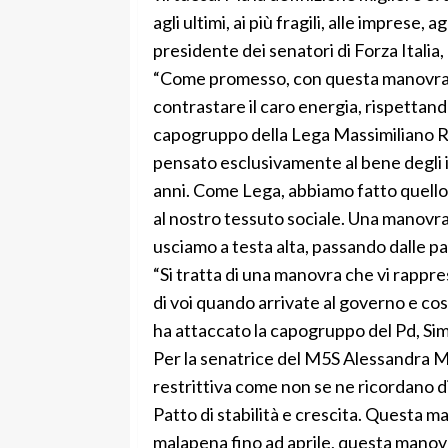
agli ultimi, ai più fragili, alle imprese, 
presidente dei senatori di Forza Italia, 
“Come promesso, con questa manovra a
contrastare il caro energia, rispettand
capogruppo della Lega Massimiliano Ro
pensato esclusivamente al bene degli it
anni. Come Lega, abbiamo fatto quello
al nostro tessuto sociale. Una manovra
usciamo a testa alta, passando dalle paro
“Si tratta di una manovra che vi rappres
di voi quando arrivate al governo e cosa
ha attaccato la capogruppo del Pd, Si
Per la senatrice del M5S Alessandra Ma
restrittiva come non se ne ricordano di s
Patto di stabilità e crescita. Questa m
malapena fino ad aprile, questa manovr