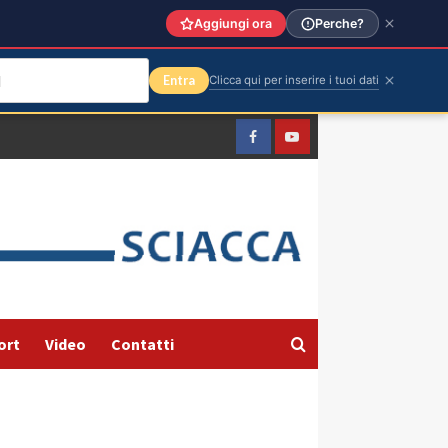
Aggiungi ora
Perche?
Entra
Clicca qui per inserire i tuoi dati
Facebook
Yountube
ort
Video
Contatti