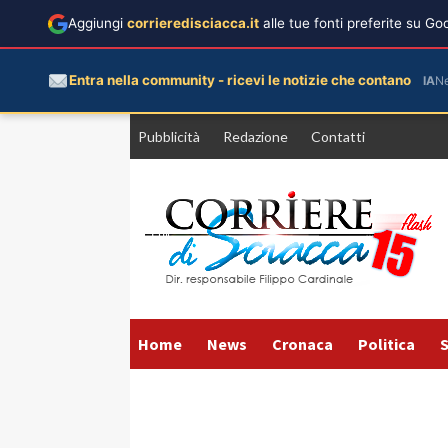
Aggiungi
corrieredisciacca.it
alle tue fonti preferite su G
Entra nella community - ricevi le notizie che contano
IA
N
Vai
Pubblicità
Redazione
Contatti
al
contenuto
Home
News
Cronaca
Politica
S