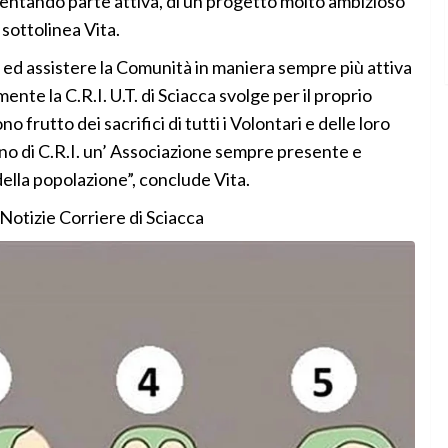
entando parte attiva, di un progetto molto ambizioso
, sottolinea Vita.
re ed assistere la Comunità in maniera sempre più attiva
ente la C.R.I. U.T. di Sciacca svolge per il proprio
o frutto dei sacrifici di tutti i Volontari e delle loro
anno di C.R.I. un’ Associazione sempre presente e
 della popolazione”, conclude Vita.