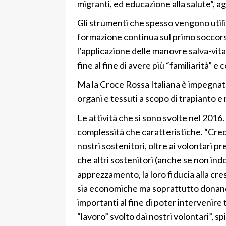
migranti, ed educazione alla salute”, a
Gli strumenti che spesso vengono utiliz
formazione continua sul primo soccor
l’applicazione delle manovre salva-vita e
fine al fine di avere più “familiarità” e
Ma la Croce Rossa Italiana è impegnata
organi e tessuti a scopo di trapianto e
Le attività che si sono svolte nel 2016.
complessità che caratteristiche. “Cred
nostri sostenitori, oltre ai volontari pr
che altri sostenitori (anche se non indo
apprezzamento, la loro fiducia alla cre
sia economiche ma soprattutto donando
importanti al fine di poter interveni
“lavoro” svolto dai nostri volontari”, s