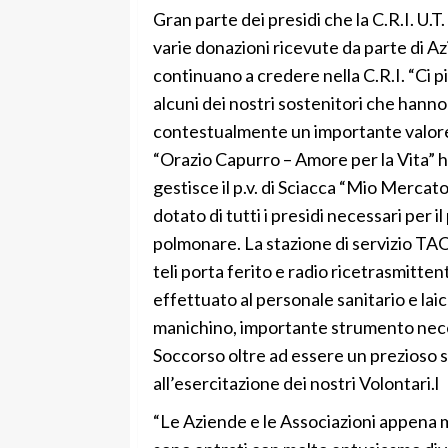
Gran parte dei presidi che la C.R.I. U.T
varie donazioni ricevute da parte di A
continuano a credere nella C.R.I. “Ci 
alcuni dei nostri sostenitori che hanno
contestualmente un importante valore
“Orazio Capurro – Amore per la Vita” h
gestisce il p.v. di Sciacca “Mio Mercat
dotato di tutti i presidi necessari per 
polmonare. La stazione di servizio TAOI
teli porta ferito e radio ricetrasmitten
effettuato al personale sanitario e laic
manichino, importante strumento necess
Soccorso oltre ad essere un prezioso 
all’esercitazione dei nostri Volontari.l
“Le Aziende e le Associazioni appena m