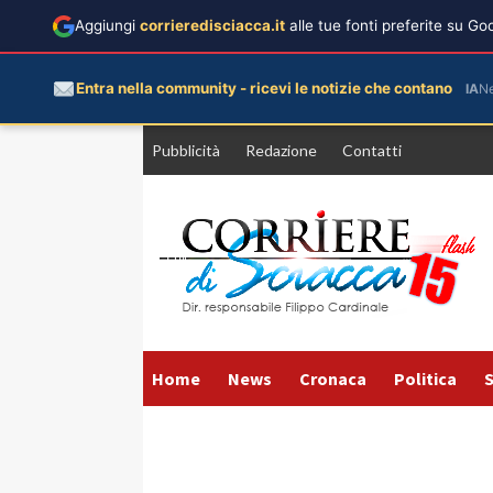
Aggiungi
corrieredisciacca.it
alle tue fonti preferite su G
Entra nella community - ricevi le notizie che contano
IA
N
Vai
Pubblicità
Redazione
Contatti
al
contenuto
Home
News
Cronaca
Politica
S