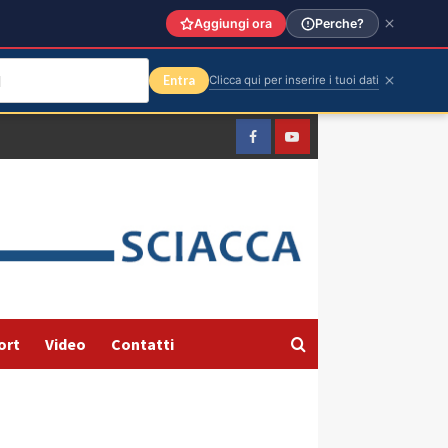
Aggiungi ora
Perche?
Entra
Clicca qui per inserire i tuoi dati
Facebook
Yountube
ort
Video
Contatti