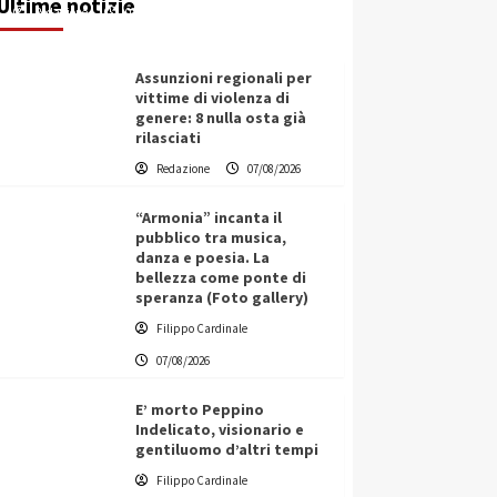
Ultime notizie
Redazione
07/08/2026
Assunzioni regionali per
vittime di violenza di
genere: 8 nulla osta già
rilasciati
Redazione
07/08/2026
“Armonia” incanta il
pubblico tra musica,
danza e poesia. La
bellezza come ponte di
speranza (Foto gallery)
Filippo Cardinale
07/08/2026
E’ morto Peppino
Indelicato, visionario e
gentiluomo d’altri tempi
L’ingegnere saccense Buscarnera
Filippo Cardinale
partner chiave di un progetto