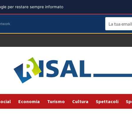
oogle per restare sempre informato
etwork
ocial
Economia
Turismo
Cultura
Spettacoli
Sp