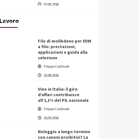
07/08/2026
transnazionale per la transizione
ecologica
Lavoro
Filippo Cardinale
21/06/2026
Filo di molibdeno per EDM
a filo: prestazioni,
applicazioni e guida alla
selezione
Filippo Cardinale
18/06/2026
Vino in Italia: il giro
d’affari contribuisce
all’1,1% del PIL nazionale
Filippo Cardinale
25/05/2026
Noleggio a lungo termine
con canoni proibitivi? La