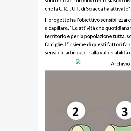
sono entrati con molto entusiasmo div
che la C.R.I. U.T. di Sciacca ha attivato”
Il progetto ha l’obiettivo sensibilizza
e capillare. “Le attività che quotidianam
territorio e per la popolazione tutta, son
famiglie. L’insieme di questi fattori f
sensibile ai bisogni e alla vulnerabilità