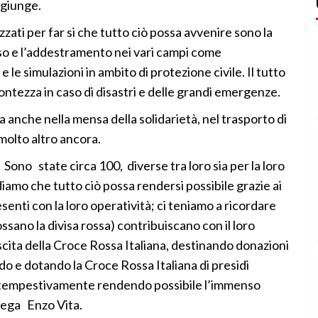
ggiunge.
zati per far si che tutto ciò possa avvenire sono la
so e l’addestramento nei vari campi come
 le simulazioni in ambito di protezione civile. Il tutto
 contezza in caso di disastri e delle grandi emergenze.
 anche nella mensa della solidarietà, nel trasporto di
 molto altro ancora.
 Sono state circa 100, diverse tra loro sia per la loro
iamo che tutto ciò possa rendersi possibile grazie ai
esenti con la loro operatività; ci teniamo a ricordare
ssano la divisa rossa) contribuiscano con il loro
scita della Croce Rossa Italiana, destinando donazioni
 e dotando la Croce Rossa Italiana di presidi
re tempestivamente rendendo possibile l’immenso
piega Enzo Vita.