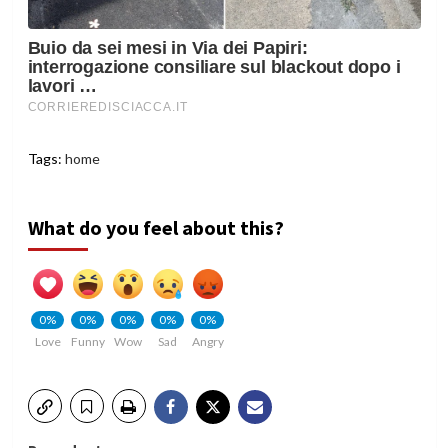
Tags:
home
What do you feel about this?
0%
0%
0%
0%
0%
Love
Funny
Wow
Sad
Angry