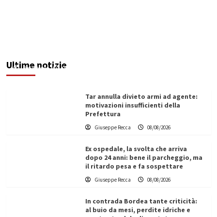
Invasi pieni, città senz’acqua: da Agrigento a
Trapani la crisi idrica è la stessa. E c’è chi invoca
l’Esercito
Ultime notizie
Redazione
08/08/2026
Tar annulla divieto armi ad agente:
motivazioni insufficienti della
Prefettura
Giuseppe Recca
08/08/2026
Ex ospedale, la svolta che arriva
dopo 24 anni: bene il parcheggio, ma
il ritardo pesa e fa sospettare
Giuseppe Recca
08/08/2026
In contrada Bordea tante criticità:
al buio da mesi, perdite idriche e