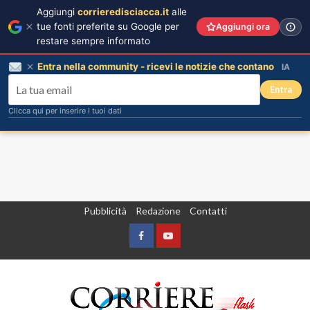
Aggiungi
corrieredisciacca.it
alle
tue fonti preferite su Google per
Aggiungi ora
restare sempre informato
Entra nella community - ricevi le notizie che contano
IA
Entra
Clicca qui per inserire i tuoi dati
Vai
Pubblicità
Redazione
Contatti
al
contenuto
Facebook
Yountube