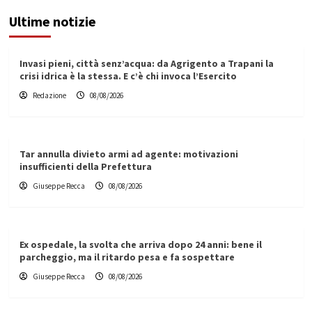
Ultime notizie
Invasi pieni, città senz’acqua: da Agrigento a Trapani la
crisi idrica è la stessa. E c’è chi invoca l’Esercito
Redazione
08/08/2026
Tar annulla divieto armi ad agente: motivazioni
insufficienti della Prefettura
Giuseppe Recca
08/08/2026
Ex ospedale, la svolta che arriva dopo 24 anni: bene il
parcheggio, ma il ritardo pesa e fa sospettare
Giuseppe Recca
08/08/2026