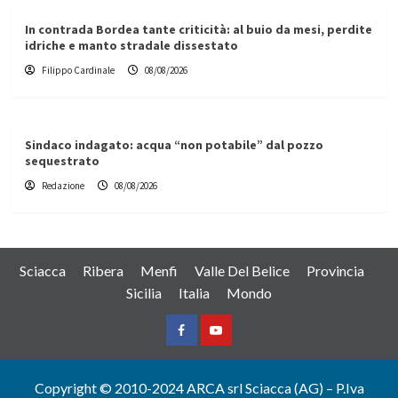
In contrada Bordea tante criticità: al buio da mesi, perdite
idriche e manto stradale dissestato
Filippo Cardinale
08/08/2026
Sindaco indagato: acqua “non potabile” dal pozzo
sequestrato
Redazione
08/08/2026
Sciacca
Ribera
Menfi
Valle Del Belice
Provincia
Sicilia
Italia
Mondo
Facebook
Yountube
Copyright © 2010-2024 ARCA srl Sciacca (AG) – P.Iva