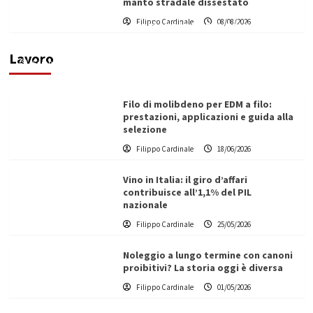
manto stradale dissestato
L’ingegnere saccense Buscarnera partner chiave
Filippo Cardinale
08/08/2026
di un progetto transnazionale per la transizione
ecologica
Lavoro
Filippo Cardinale
21/06/2026
Filo di molibdeno per EDM a filo:
prestazioni, applicazioni e guida alla
selezione
Filippo Cardinale
18/06/2026
Vino in Italia: il giro d’affari
contribuisce all’1,1% del PIL
nazionale
Filippo Cardinale
25/05/2026
Noleggio a lungo termine con canoni
proibitivi? La storia oggi è diversa
Filippo Cardinale
01/05/2026