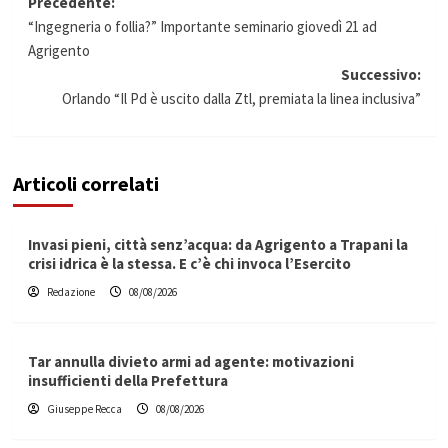
Navigazione
Precedente:
“Ingegneria o follia?” Importante seminario giovedì 21 ad
articolo
Agrigento
Successivo:
Orlando “Il Pd è uscito dalla Ztl, premiata la linea inclusiva”
Articoli correlati
Invasi pieni, città senz’acqua: da Agrigento a Trapani la
crisi idrica è la stessa. E c’è chi invoca l’Esercito
Redazione
08/08/2026
Tar annulla divieto armi ad agente: motivazioni
insufficienti della Prefettura
Giuseppe Recca
08/08/2026