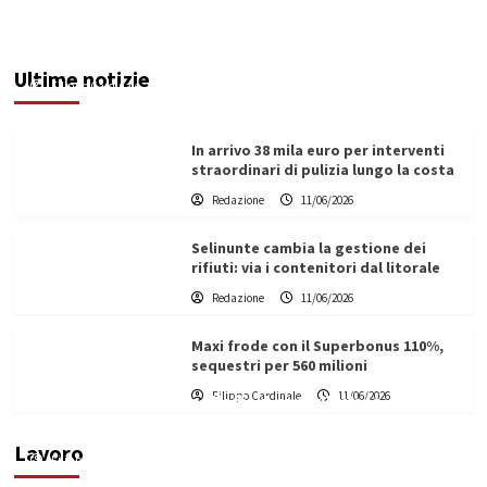
Rifiuti in aree demaniali. La Regione dà un
contributo al Comune di Sciacca per la
rimozione
Ultime notizie
Filippo Cardinale
11/06/2026
In arrivo 38 mila euro per interventi
straordinari di pulizia lungo la costa
Redazione
11/06/2026
Selinunte cambia la gestione dei
rifiuti: via i contenitori dal litorale
Redazione
11/06/2026
Maxi frode con il Superbonus 110%,
sequestri per 560 milioni
Filippo Cardinale
11/06/2026
Vino in Italia: il giro d’affari contribuisce
all’1,1% del PIL nazionale
Lavoro
Filippo Cardinale
25/05/2026