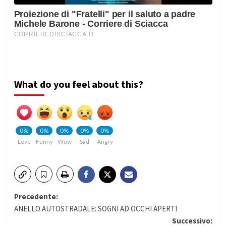
What do you feel about this?
0%
0%
0%
0%
0%
Love
Funny
Wow
Sad
Angry
Navigazione
Precedente:
ANELLO AUTOSTRADALE: SOGNI AD OCCHI APERTI
articolo
Successivo: