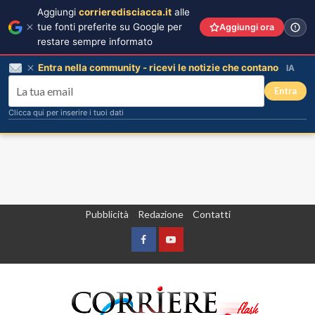
Aggiungi
corrieredisciacca.it
alle
tue fonti preferite su Google per
Aggiungi ora
restare sempre informato
Entra nella community - ricevi le notizie che contano
IA
Entra
Clicca qui per inserire i tuoi dati
Vai
Pubblicità
Redazione
Contatti
al
contenuto
Facebook
Yountube