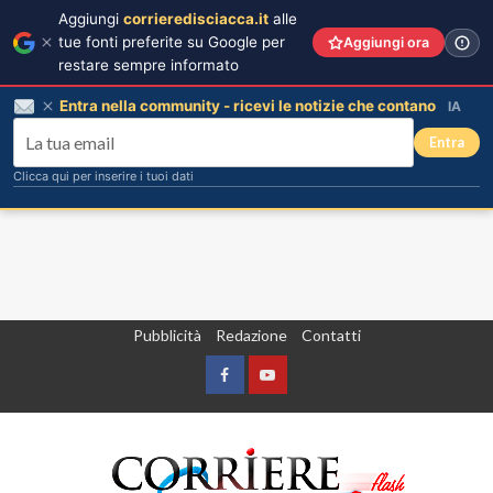
Aggiungi
corrieredisciacca.it
alle
tue fonti preferite su Google per
Aggiungi ora
restare sempre informato
Entra nella community - ricevi le notizie che contano
IA
Entra
Clicca qui per inserire i tuoi dati
Vai
Pubblicità
Redazione
Contatti
al
contenuto
Facebook
Yountube