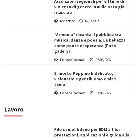
Assunzioni regionali per vittime di
violenza di genere: 8 nulla osta già
rilasciati
Redazione
07/08/2026
“Armonia” incanta il pubblico tra
musica, danza e poesia. La bellezza
come ponte di speranza (Foto
gallery)
Filippo Cardinale
07/08/2026
E’ morto Peppino Indelicato,
visionario e gentiluomo d’altri
tempi
L’ingegnere saccense Buscarnera partner chiave
Filippo Cardinale
07/08/2026
di un progetto transnazionale per la transizione
ecologica
Lavoro
Filippo Cardinale
21/06/2026
Filo di molibdeno per EDM a filo:
prestazioni, applicazioni e guida alla