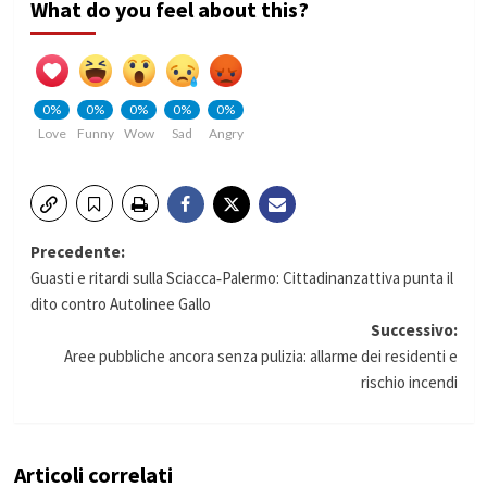
What do you feel about this?
0%
0%
0%
0%
0%
Love
Funny
Wow
Sad
Angry
Navigazione
Precedente:
Guasti e ritardi sulla Sciacca‑Palermo: Cittadinanzattiva punta il
articolo
dito contro Autolinee Gallo
Successivo:
Aree pubbliche ancora senza pulizia: allarme dei residenti e
rischio incendi
Articoli correlati