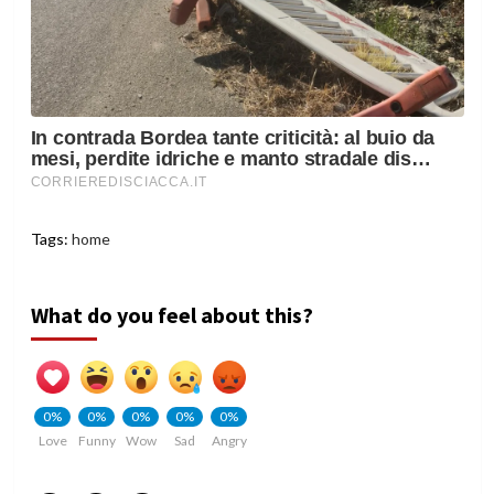
Tags:
home
What do you feel about this?
0%
0%
0%
0%
0%
Love
Funny
Wow
Sad
Angry