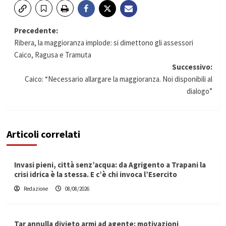
Navigazione
Precedente:
Ribera, la maggioranza implode: si dimettono gli assessori
articolo
Caico, Ragusa e Tramuta
Successivo:
Caico: “Necessario allargare la maggioranza. Noi disponibili al
dialogo”
Articoli correlati
Invasi pieni, città senz’acqua: da Agrigento a Trapani la
crisi idrica è la stessa. E c’è chi invoca l’Esercito
Redazione
08/08/2026
Tar annulla divieto armi ad agente: motivazioni