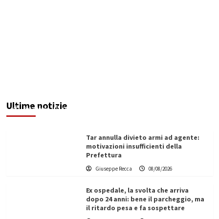
Invasi pieni, città senz’acqua: da Agrigento a
Trapani la crisi idrica è la stessa. E c’è chi invoca
l’Esercito
Ultime notizie
Redazione
08/08/2026
Tar annulla divieto armi ad agente:
motivazioni insufficienti della
Prefettura
Giuseppe Recca
08/08/2026
Ex ospedale, la svolta che arriva
dopo 24 anni: bene il parcheggio, ma
il ritardo pesa e fa sospettare