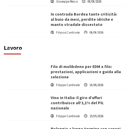
Giuseppe Recca
08/08/2026
In contrada Bordea tante criticità:
al buio da mesi, perdite idriche e
manto stradale dissestato
L’ingegnere saccense Buscarnera partner chiave
Filippo Cardinale
08/08/2026
di un progetto transnazionale per la transizione
ecologica
Lavoro
Filippo Cardinale
21/06/2026
Filo di molibdeno per EDM a filo:
prestazioni, applicazioni e guida alla
selezione
Filippo Cardinale
18/06/2026
Vino in Italia: il giro d’affari
contribuisce all’1,1% del PIL
nazionale
Filippo Cardinale
25/05/2026
Noleggio a lungo termine con canoni