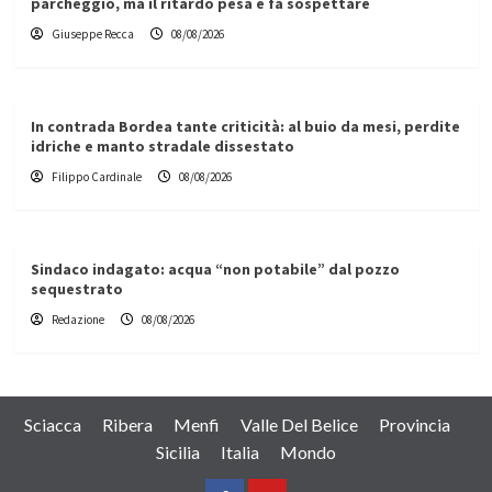
parcheggio, ma il ritardo pesa e fa sospettare
Giuseppe Recca
08/08/2026
In contrada Bordea tante criticità: al buio da mesi, perdite
idriche e manto stradale dissestato
Filippo Cardinale
08/08/2026
Sindaco indagato: acqua “non potabile” dal pozzo
sequestrato
Redazione
08/08/2026
Sciacca
Ribera
Menfi
Valle Del Belice
Provincia
Sicilia
Italia
Mondo