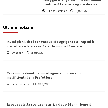
proibitivi? La storia oggi è diversa
Filippo Cardinale
01/05/2026
Ultime notizie
Invasi pieni, città senz’acqua: da Agrigento a Trapani la
crisi idrica è la stessa. E c’è chi invoca l’Esercito
Redazione
08/08/2026
Tar annulla divieto armi ad agente: motivazioni
insufficienti della Prefettura
Giuseppe Recca
08/08/2026
Ex ospedale, la svolta che arriva dopo 24 anni: bene il