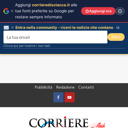
Aggiungi
corrieredisciacca.it
alle
tue fonti preferite su Google per
Aggiungi ora
restare sempre informato
Entra nella community - ricevi le notizie che contano
IA
Entra
Clicca qui per inserire i tuoi dati
Vai
Pubblicità
Redazione
Contatti
al
contenuto
Facebook
Yountube