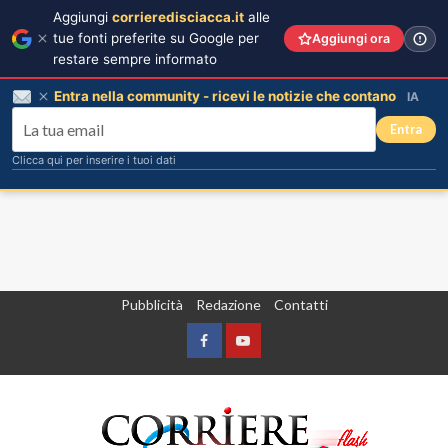
Aggiungi
corrieredisciacca.it
alle
tue fonti preferite su Google per
Aggiungi ora
restare sempre informato
Entra nella community - ricevi le notizie che contano
IA
Entra
Clicca qui per inserire i tuoi dati
Vai
Pubblicità
Redazione
Contatti
al
contenuto
Facebook
Yountube