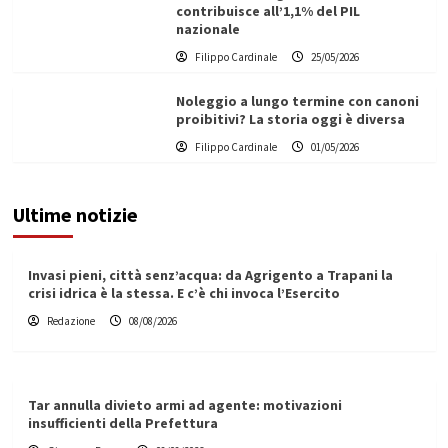
contribuisce all’1,1% del PIL
nazionale
Filippo Cardinale
25/05/2026
Noleggio a lungo termine con canoni
proibitivi? La storia oggi è diversa
Filippo Cardinale
01/05/2026
Ultime notizie
Invasi pieni, città senz’acqua: da Agrigento a Trapani la
crisi idrica è la stessa. E c’è chi invoca l’Esercito
Redazione
08/08/2026
Tar annulla divieto armi ad agente: motivazioni
insufficienti della Prefettura