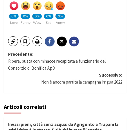
0%
0%
0%
0%
0%
Love
Funny
Wow
Sad
Angry
Navigazione
Precedente:
Ribera, busta con minacce recapitata a funzionario del
articolo
Consorzio di Bonifica Ag 3
Successivo:
Non è ancora partita la campagna irrigua 2022
Articoli correlati
Invasi pieni, città senz’acqua: da Agrigento a Trapani la
crisi idrica è la stessa. E c’è chi invoca l’Esercito