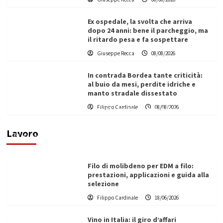
Ex ospedale, la svolta che arriva
dopo 24 anni: bene il parcheggio, ma
il ritardo pesa e fa sospettare
Giuseppe Recca
08/08/2026
In contrada Bordea tante criticità:
al buio da mesi, perdite idriche e
manto stradale dissestato
L’ingegnere saccense Buscarnera partner chiave
Filippo Cardinale
08/08/2026
di un progetto transnazionale per la transizione
ecologica
Lavoro
Filippo Cardinale
21/06/2026
Filo di molibdeno per EDM a filo:
prestazioni, applicazioni e guida alla
selezione
Filippo Cardinale
18/06/2026
Vino in Italia: il giro d’affari