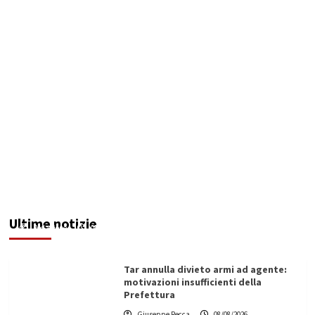
Invasi pieni, città senz’acqua: da Agrigento a
Trapani la crisi idrica è la stessa. E c’è chi invoca
l’Esercito
Ultime notizie
Redazione
08/08/2026
Tar annulla divieto armi ad agente:
motivazioni insufficienti della
Prefettura
Giuseppe Recca
08/08/2026