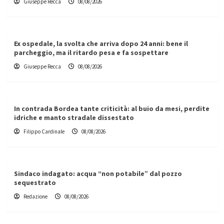
Giuseppe Recca
08/08/2026
Ex ospedale, la svolta che arriva dopo 24 anni: bene il
parcheggio, ma il ritardo pesa e fa sospettare
Giuseppe Recca
08/08/2026
In contrada Bordea tante criticità: al buio da mesi, perdite
idriche e manto stradale dissestato
Filippo Cardinale
08/08/2026
Sindaco indagato: acqua “non potabile” dal pozzo
sequestrato
Redazione
08/08/2026