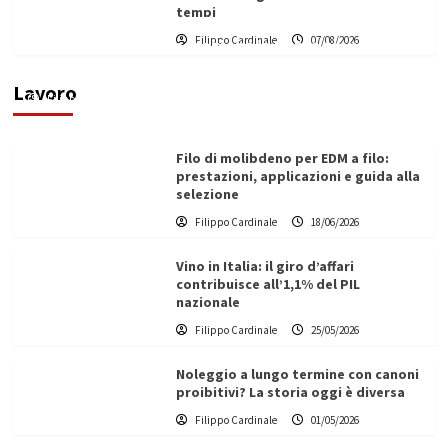
tempi
L’ingegnere saccense Buscarnera partner chiave
Filippo Cardinale
07/08/2026
di un progetto transnazionale per la transizione
ecologica
Lavoro
Filippo Cardinale
21/06/2026
Filo di molibdeno per EDM a filo:
prestazioni, applicazioni e guida alla
selezione
Filippo Cardinale
18/06/2026
Vino in Italia: il giro d’affari
contribuisce all’1,1% del PIL
nazionale
Filippo Cardinale
25/05/2026
Noleggio a lungo termine con canoni
proibitivi? La storia oggi è diversa
Filippo Cardinale
01/05/2026