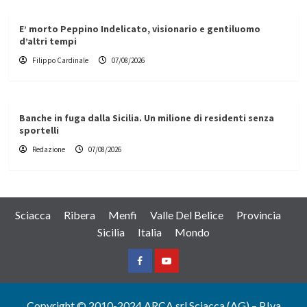
E’ morto Peppino Indelicato, visionario e gentiluomo
d’altri tempi
Filippo Cardinale
07/08/2026
Banche in fuga dalla Sicilia. Un milione di residenti senza
sportelli
Redazione
07/08/2026
Sciacca
Ribera
Menfi
Valle Del Belice
Provincia
Sicilia
Italia
Mondo
Facebook
Yountube
Copyright © 2010-2024 ARCA srl Sciacca (AG) – P.Iva