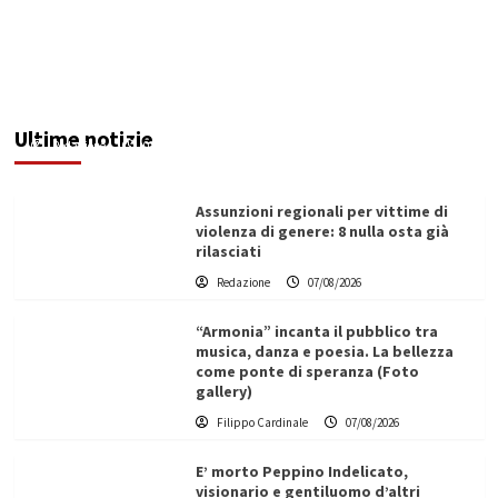
Addictus”, il viaggio di Leonardo Di Vita dentro
le fragilità dell’uomo conquista Santa
Margherita di Belìce
Ultime notizie
Redazione
07/08/2026
Assunzioni regionali per vittime di
violenza di genere: 8 nulla osta già
rilasciati
Redazione
07/08/2026
“Armonia” incanta il pubblico tra
musica, danza e poesia. La bellezza
come ponte di speranza (Foto
gallery)
Filippo Cardinale
07/08/2026
E’ morto Peppino Indelicato,
visionario e gentiluomo d’altri