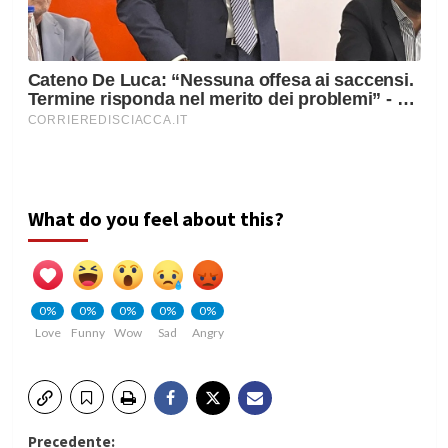
What do you feel about this?
0%
0%
0%
0%
0%
Love
Funny
Wow
Sad
Angry
Precedente: