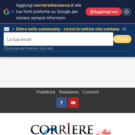
Aggiungi
corrieredisciacca.it
alle
tue fonti preferite su Google per
Aggiungi ora
restare sempre informato
Entra nella community - ricevi le notizie che contano
IA
Entra
Clicca qui per inserire i tuoi dati
Vai
Pubblicità
Redazione
Contatti
al
contenuto
Facebook
Yountube