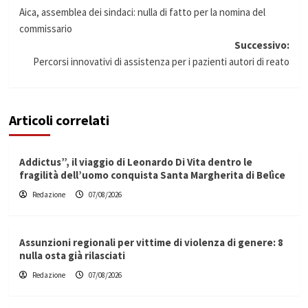
Navigazione
Aica, assemblea dei sindaci: nulla di fatto per la nomina del
articolo
commissario
Successivo:
Percorsi innovativi di assistenza per i pazienti autori di reato
Articoli correlati
Addictus”, il viaggio di Leonardo Di Vita dentro le
fragilità dell’uomo conquista Santa Margherita di Belìce
Redazione
07/08/2026
Assunzioni regionali per vittime di violenza di genere: 8
nulla osta già rilasciati
Redazione
07/08/2026