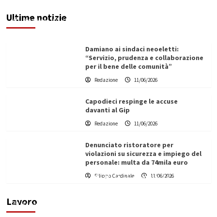
amministrazione comunale e autotrasportatori
Ultime notizie
Redazione
11/06/2026
Damiano ai sindaci neoeletti:
“Servizio, prudenza e collaborazione
per il bene delle comunità”
Redazione
11/06/2026
Capodieci respinge le accuse
davanti al Gip
Redazione
11/06/2026
Denunciato ristoratore per
violazioni su sicurezza e impiego del
personale: multa da 74mila euro
Filippo Cardinale
11/06/2026
Vino in Italia: il giro d’affari contribuisce
all’1,1% del PIL nazionale
Lavoro
Filippo Cardinale
25/05/2026