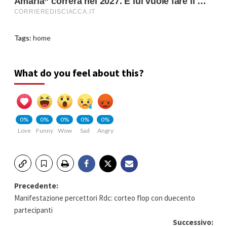
Tags:
home
What do you feel about this?
0%
0%
0%
0%
0%
Love
Funny
Wow
Sad
Angry
Navigazione
Precedente:
Manifestazione percettori Rdc: corteo flop con duecento
articolo
partecipanti
Successivo: