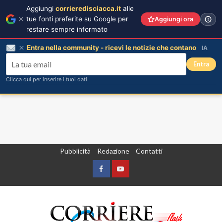
Aggiungi
corrieredisciacca.it
alle
tue fonti preferite su Google per
Aggiungi ora
restare sempre informato
Entra nella community - ricevi le notizie che contano
IA
Entra
Clicca qui per inserire i tuoi dati
Vai
Pubblicità
Redazione
Contatti
al
contenuto
Facebook
Yountube