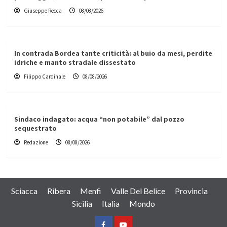
Giuseppe Recca
08/08/2026
In contrada Bordea tante criticità: al buio da mesi, perdite
idriche e manto stradale dissestato
Filippo Cardinale
08/08/2026
Sindaco indagato: acqua “non potabile” dal pozzo
sequestrato
Redazione
08/08/2026
Sciacca
Ribera
Menfi
Valle Del Belice
Provincia
Sicilia
Italia
Mondo