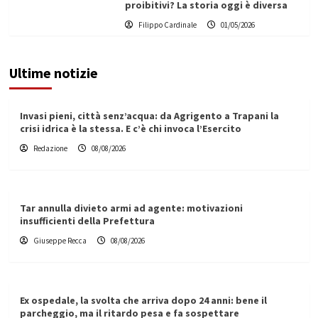
proibitivi? La storia oggi è diversa
Filippo Cardinale
01/05/2026
Ultime notizie
Invasi pieni, città senz’acqua: da Agrigento a Trapani la
crisi idrica è la stessa. E c’è chi invoca l’Esercito
Redazione
08/08/2026
Tar annulla divieto armi ad agente: motivazioni
insufficienti della Prefettura
Giuseppe Recca
08/08/2026
Ex ospedale, la svolta che arriva dopo 24 anni: bene il
parcheggio, ma il ritardo pesa e fa sospettare