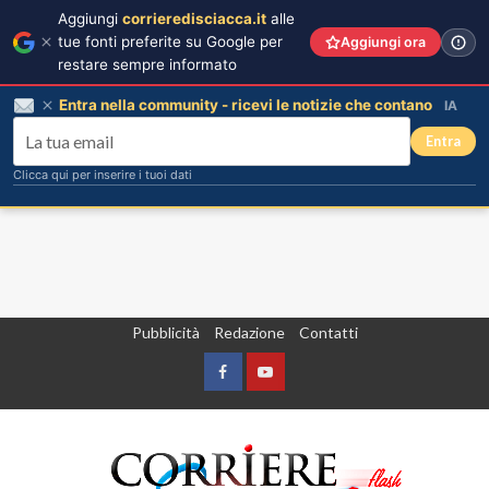
Aggiungi
corrieredisciacca.it
alle
tue fonti preferite su Google per
Aggiungi ora
restare sempre informato
Entra nella community - ricevi le notizie che contano
IA
Entra
Clicca qui per inserire i tuoi dati
Vai
Pubblicità
Redazione
Contatti
al
contenuto
Facebook
Yountube