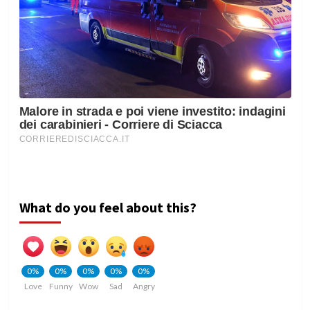
What do you feel about this?
0%
0%
0%
0%
0%
Love
Funny
Wow
Sad
Angry