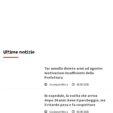
Invasi pieni, città senz’acqua: da Agrigento a
Trapani la crisi idrica è la stessa. E c’è chi invoca
l’Esercito
Ultime notizie
Redazione
08/08/2026
Tar annulla divieto armi ad agente:
motivazioni insufficienti della
Prefettura
Giuseppe Recca
08/08/2026
Ex ospedale, la svolta che arriva
dopo 24 anni: bene il parcheggio, ma
il ritardo pesa e fa sospettare
Giuseppe Recca
08/08/2026