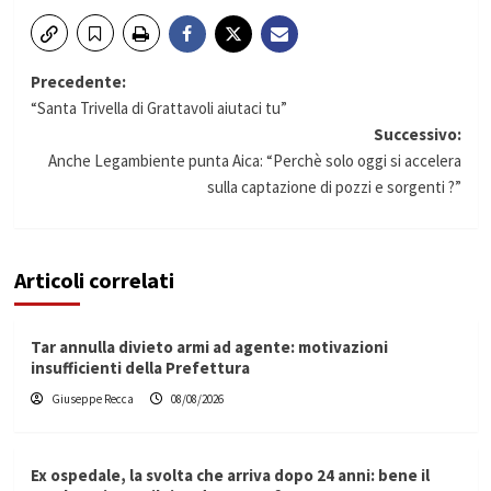
Navigazione
Precedente:
“Santa Trivella di Grattavoli aiutaci tu”
articolo
Successivo:
Anche Legambiente punta Aica: “Perchè solo oggi si accelera
sulla captazione di pozzi e sorgenti ?”
Articoli correlati
Tar annulla divieto armi ad agente: motivazioni
insufficienti della Prefettura
Giuseppe Recca
08/08/2026
Ex ospedale, la svolta che arriva dopo 24 anni: bene il