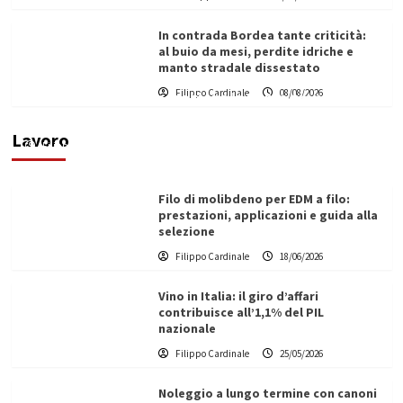
In contrada Bordea tante criticità:
al buio da mesi, perdite idriche e
manto stradale dissestato
L’ingegnere saccense Buscarnera partner chiave
Filippo Cardinale
08/08/2026
di un progetto transnazionale per la transizione
ecologica
Lavoro
Filippo Cardinale
21/06/2026
Filo di molibdeno per EDM a filo:
prestazioni, applicazioni e guida alla
selezione
Filippo Cardinale
18/06/2026
Vino in Italia: il giro d’affari
contribuisce all’1,1% del PIL
nazionale
Filippo Cardinale
25/05/2026
Noleggio a lungo termine con canoni