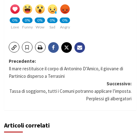
0%
0%
0%
0%
0%
Love
Funny
Wow
Sad
Angry
Navigazione
Precedente:
Il mare restituisce il corpo di Antonino D’Amico, il giovane di
articolo
Partinico disperso a Terrasini
Successivo:
Tassa di soggiorno, tutti i Comuni potranno applicare l’imposta.
Perplessi gli albergatori
Articoli correlati