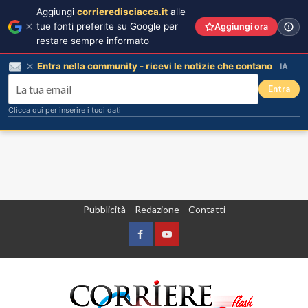
Aggiungi
corrieredisciacca.it
alle
tue fonti preferite su Google per
Aggiungi ora
restare sempre informato
Entra nella community - ricevi le notizie che contano
IA
Entra
Clicca qui per inserire i tuoi dati
Vai
Pubblicità
Redazione
Contatti
al
contenuto
Facebook
Yountube