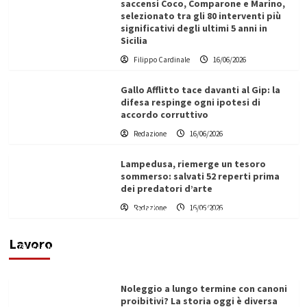
saccensi Coco, Comparone e Marino,
selezionato tra gli 80 interventi più
significativi degli ultimi 5 anni in
Sicilia
Filippo Cardinale
16/06/2026
Gallo Afflitto tace davanti al Gip: la
difesa respinge ogni ipotesi di
accordo corruttivo
Redazione
16/06/2026
Lampedusa, riemerge un tesoro
sommerso: salvati 52 reperti prima
dei predatori d’arte
Redazione
16/06/2026
Vino in Italia: il giro d’affari contribuisce
all’1,1% del PIL nazionale
Lavoro
Filippo Cardinale
25/05/2026
Noleggio a lungo termine con canoni
proibitivi? La storia oggi è diversa