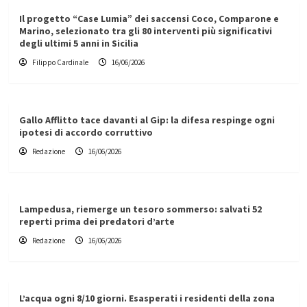
Il progetto “Case Lumia” dei saccensi Coco, Comparone e
Marino, selezionato tra gli 80 interventi più significativi
degli ultimi 5 anni in Sicilia
Filippo Cardinale
16/06/2026
Gallo Afflitto tace davanti al Gip: la difesa respinge ogni
ipotesi di accordo corruttivo
Redazione
16/06/2026
Lampedusa, riemerge un tesoro sommerso: salvati 52
reperti prima dei predatori d’arte
Redazione
16/06/2026
L’acqua ogni 8/10 giorni. Esasperati i residenti della zona