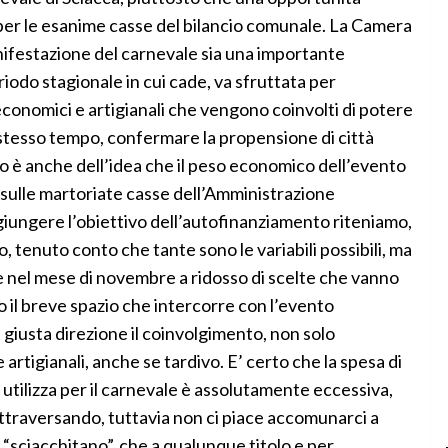
per le esanime casse del bilancio comunale. La Camera
anifestazione del carnevale sia una importante
iodo stagionale in cui cade, va sfruttata per
 economici e artigianali che vengono coinvolti di potere
o stesso tempo, confermare la propensione di città
o è anche dell’idea che il peso economico dell’evento
 sulle martoriate casse dell’Amministrazione
iungere l’obiettivo dell’autofinanziamento riteniamo,
, tenuto conto che tante sono le variabili possibili, ma
e nel mese di novembre a ridosso di scelte che vanno
il breve spazio che intercorre con l’evento
 giusta direzione il coinvolgimento, non solo
artigianali, anche se tardivo. E’ certo che la spesa di
utilizza per il carnevale è assolutamente eccessiva,
attraversando, tuttavia non ci piace accomunarci a
 “sciacchitano”, che a qualunque titolo e per