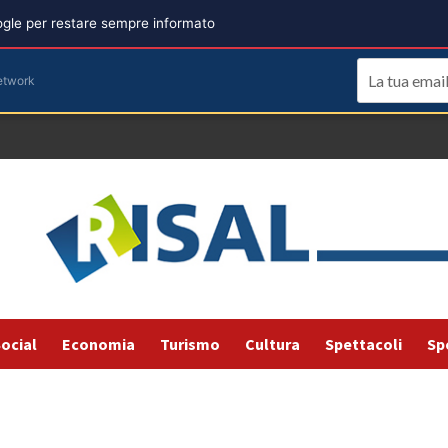
oogle per restare sempre informato
etwork
ocial
Economia
Turismo
Cultura
Spettacoli
Sp