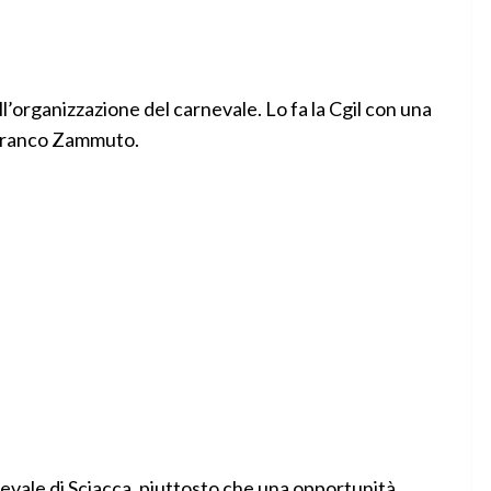
’organizzazione del carnevale. Lo fa la Cgil con una
, Franco Zammuto.
evale di Sciacca, piuttosto che una opportunità