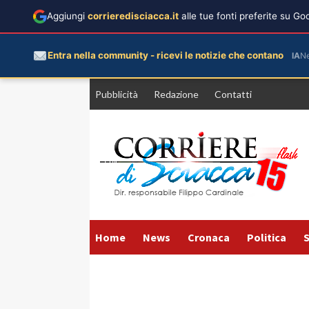
Aggiungi
corrieredisciacca.it
alle tue fonti preferite su G
Entra nella community - ricevi le notizie che contano
IA
N
Vai
Pubblicità
Redazione
Contatti
al
contenuto
Home
News
Cronaca
Politica
S