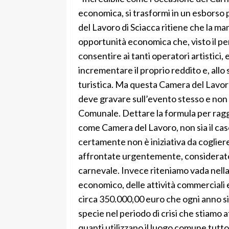
economica, si trasformi in un esborso 
del Lavoro di Sciacca ritiene che la m
opportunità economica che, visto il per
consentire ai tanti operatori artistici,
incrementare il proprio reddito e, all
turistica. Ma questa Camera del Lavor
deve gravare sull’evento stesso e non
Comunale. Dettare la formula per ragg
come Camera del Lavoro, non sia il caso
certamente non è iniziativa da coglier
affrontate urgentemente, considerato 
carnevale. Invece riteniamo vada nella
economico, delle attività commerciali e 
circa 350.000,00 euro che ogni anno si 
specie nel periodo di crisi che stiamo 
quanti utilizzano il luogo comune tutto