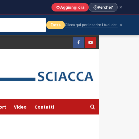
Aggiungi ora
Perche?
Entra
Clicca qui per inserire i tuoi dati
Facebook
Yountube
ort
Video
Contatti