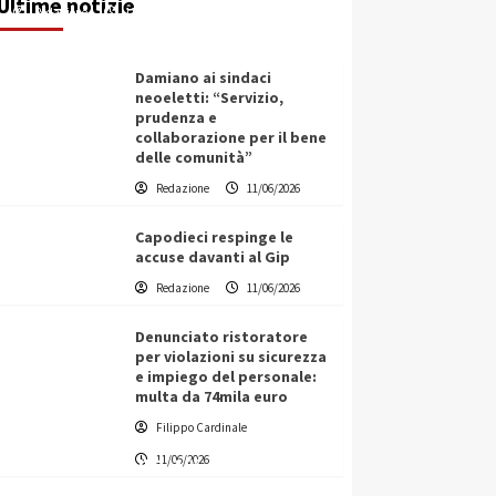
Ultime notizie
Redazione
11/06/2026
Damiano ai sindaci
neoeletti: “Servizio,
prudenza e
collaborazione per il bene
delle comunità”
Redazione
11/06/2026
Capodieci respinge le
accuse davanti al Gip
Redazione
11/06/2026
Denunciato ristoratore
per violazioni su sicurezza
e impiego del personale:
multa da 74mila euro
Filippo Cardinale
Vino in Italia: il giro d’affari
11/06/2026
contribuisce all’1,1% del PIL
nazionale