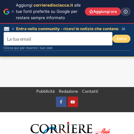
Aggiungi
corrieredisciacca.it
alle
tue fonti preferite su Google per
Aggiungi ora
restare sempre informato
Entra nella community - ricevi le notizie che contano
IA
Entra
Clicca qui per inserire i tuoi dati
Vai
Pubblicità
Redazione
Contatti
al
contenuto
Facebook
Yountube