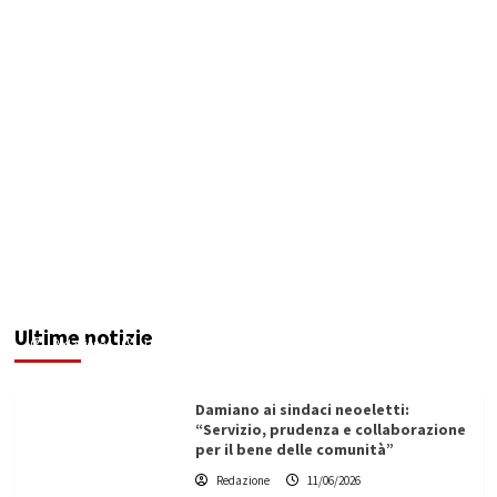
Servizio idrico: incontro a Ribera tra Aica,
amministrazione comunale e autotrasportatori
Ultime notizie
Redazione
11/06/2026
Damiano ai sindaci neoeletti:
“Servizio, prudenza e collaborazione
per il bene delle comunità”
Redazione
11/06/2026