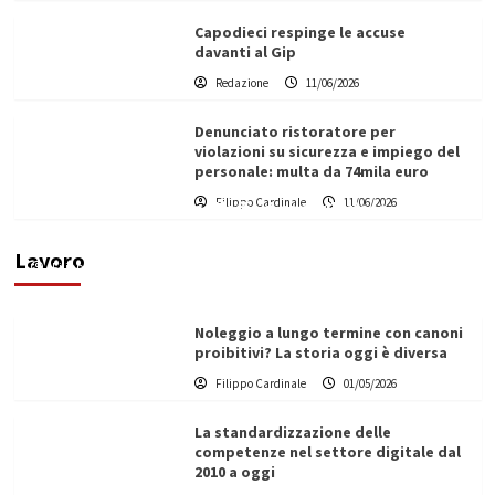
Capodieci respinge le accuse
davanti al Gip
Redazione
11/06/2026
Denunciato ristoratore per
violazioni su sicurezza e impiego del
personale: multa da 74mila euro
Filippo Cardinale
11/06/2026
Vino in Italia: il giro d’affari contribuisce
all’1,1% del PIL nazionale
Lavoro
Filippo Cardinale
25/05/2026
Noleggio a lungo termine con canoni
proibitivi? La storia oggi è diversa
Filippo Cardinale
01/05/2026
La standardizzazione delle
competenze nel settore digitale dal
2010 a oggi