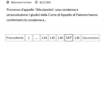
Redazione Corriere
26/11/2014
Processo d’appello “Alisciannira”: una condanna e
un’assoluzione I giudici della Corte di Appello di Palermo hanno
confermato la condanna a...
Paginazione
Precedente
1
…
144
145
146
147
148
Successivo
degli
articoli