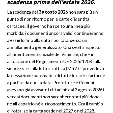
scadenza prima dell’estate 2026.
La scadenza del
3 agosto 2026
non sarà più un
punto di non ritorno per le carte d’identità
cartacee. Il governo ha scelto una linea più
morbida: i documenti ancora validi continueranno
a esserlo fino alla data riportata, senza un
annullamento generalizzato. Una svolta rispetto
all’orientamento iniziale del Viminale, che – in
attuazione del Regolamento UE 2025/1208 sulla
sicurezza e sulla lettura ottica (MRZ) – prevedeva
la cessazione automatica di tutte le carte cartacee
a partire da quella data. Prefetture e Comuni
avevano già avvisato i cittadini: dal 3 agosto 2026 i
vecchi documenti non sarebbero stati più idonei
né all’espatrio né al riconoscimento. Ora il cambio
di rotta: se la carta scade nel 2027 o nel 2028,