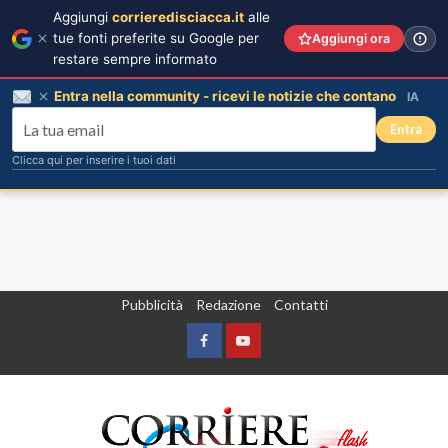
Aggiungi
corrieredisciacca.it
alle
tue fonti preferite su Google per
Aggiungi ora
restare sempre informato
Entra nella community - ricevi le notizie che contano
IA
Entra
Clicca qui per inserire i tuoi dati
Vai
Pubblicità
Redazione
Contatti
al
contenuto
Facebook
Yountube