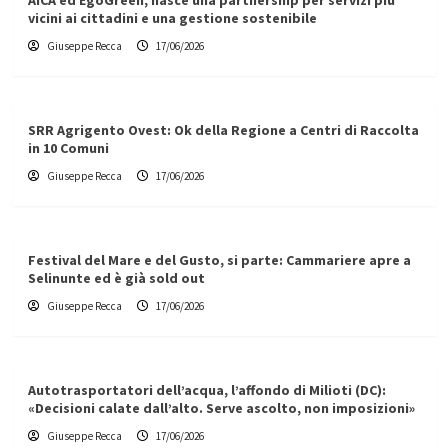
AICA ed EgoGreen, nasce una partnership per servizi più
vicini ai cittadini e una gestione sostenibile
Giuseppe Recca
17/06/2026
SRR Agrigento Ovest: Ok della Regione a Centri di Raccolta
in 10 Comuni
Giuseppe Recca
17/06/2026
Festival del Mare e del Gusto, si parte: Cammariere apre a
Selinunte ed è già sold out
Giuseppe Recca
17/06/2026
Autotrasportatori dell’acqua, l’affondo di Milioti (DC):
«Decisioni calate dall’alto. Serve ascolto, non imposizioni»
Giuseppe Recca
17/06/2026