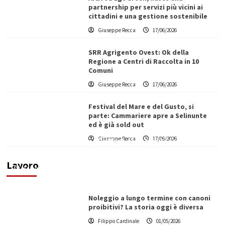
partnership per servizi più vicini ai
cittadini e una gestione sostenibile
Giuseppe Recca
17/06/2026
SRR Agrigento Ovest: Ok della
Regione a Centri di Raccolta in 10
Comuni
Giuseppe Recca
17/06/2026
Festival del Mare e del Gusto, si
parte: Cammariere apre a Selinunte
ed è già sold out
Giuseppe Recca
17/06/2026
Vino in Italia: il giro d’affari contribuisce
all’1,1% del PIL nazionale
Lavoro
Filippo Cardinale
25/05/2026
Noleggio a lungo termine con canoni
proibitivi? La storia oggi è diversa
Filippo Cardinale
01/05/2026