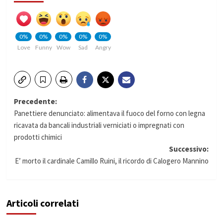
0%
0%
0%
0%
0%
Love
Funny
Wow
Sad
Angry
Navigazione
Precedente:
Panettiere denunciato: alimentava il fuoco del forno con legna
articolo
ricavata da bancali industriali verniciati o impregnati con
prodotti chimici
Successivo:
E’ morto il cardinale Camillo Ruini, il ricordo di Calogero Mannino
Articoli correlati