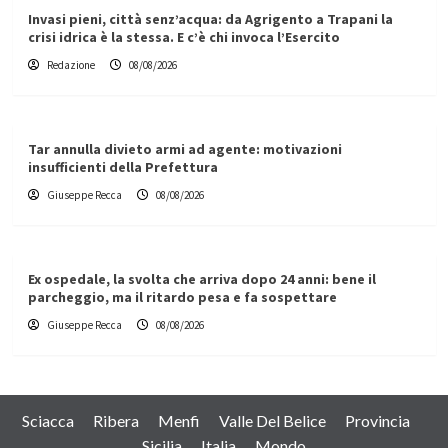
Invasi pieni, città senz’acqua: da Agrigento a Trapani la
crisi idrica è la stessa. E c’è chi invoca l’Esercito
Redazione
08/08/2026
Tar annulla divieto armi ad agente: motivazioni
insufficienti della Prefettura
Giuseppe Recca
08/08/2026
Ex ospedale, la svolta che arriva dopo 24 anni: bene il
parcheggio, ma il ritardo pesa e fa sospettare
Giuseppe Recca
08/08/2026
Sciacca
Ribera
Menfi
Valle Del Belice
Provincia
Sicilia
Italia
Mondo