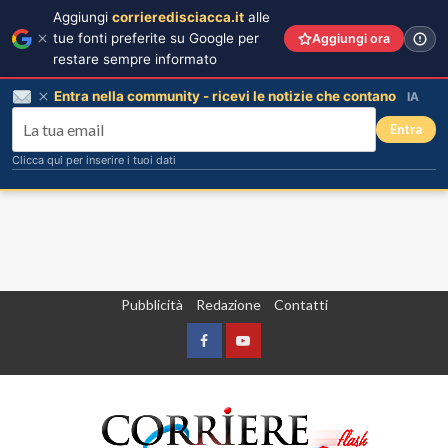
Aggiungi
corrieredisciacca.it
alle
tue fonti preferite su Google per
Aggiungi ora
restare sempre informato
Entra nella community - ricevi le notizie che contano
IA
Entra
Clicca qui per inserire i tuoi dati
Vai
Pubblicità
Redazione
Contatti
al
contenuto
Facebook
Yountube