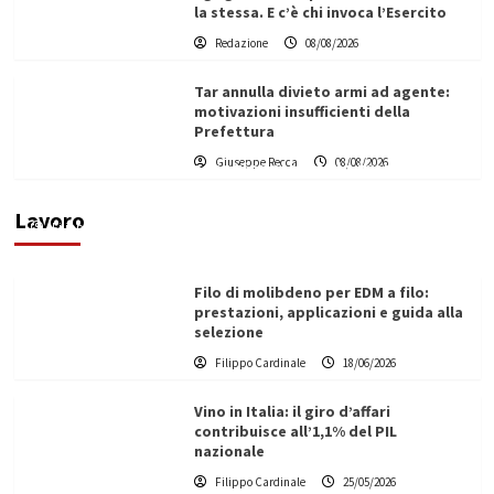
la stessa. E c’è chi invoca l’Esercito
Redazione
08/08/2026
Tar annulla divieto armi ad agente:
motivazioni insufficienti della
Prefettura
L’ingegnere saccense Buscarnera partner chiave
Giuseppe Recca
08/08/2026
di un progetto transnazionale per la transizione
ecologica
Lavoro
Filippo Cardinale
21/06/2026
Filo di molibdeno per EDM a filo:
prestazioni, applicazioni e guida alla
selezione
Filippo Cardinale
18/06/2026
Vino in Italia: il giro d’affari
contribuisce all’1,1% del PIL
nazionale
Filippo Cardinale
25/05/2026