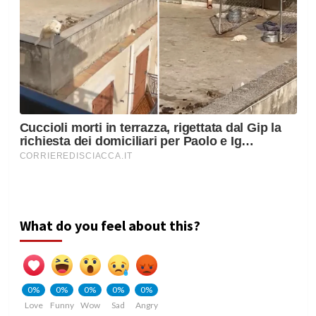
What do you feel about this?
0%
0%
0%
0%
0%
Love
Funny
Wow
Sad
Angry