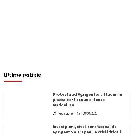
Sciacca insorge: “Stroke Unit ad Agrigento
potenziata, qui solo promesse da anni”
Ultime notizie
Redazione
08/08/2026
Protesta ad Agrigento: cittadini in
piazza per l’acqua e il caso
Maddalusa
Redazione
08/08/2026
Invasi pieni, città senz’acqua: da
Agrigento a Trapani la crisi idrica è