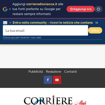
Aggiungi
corrieredisciacca.it
alle
tue fonti preferite su Google per
Aggiungi ora
restare sempre informato
Entra nella community - ricevi le notizie che contano
IA
Entra
Clicca qui per inserire i tuoi dati
Vai
Pubblicità
Redazione
Contatti
al
contenuto
Facebook
Yountube