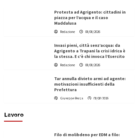
Protesta ad Agrigento: cittadini in
piazza per l’acqua e il caso
Maddalusa
Redazione
08/08/2026
Invasi pieni, città senz’acqua: da
Agrigento a Trapani la crisi idrica è
la stessa. E c’è chi invoca l’Esercito
Redazione
08/08/2026
Tar annulla divieto armi ad agente:
motivazioni insufficienti della
Prefettura
L’ingegnere saccense Buscarnera partner chiave
Giuseppe Recca
08/08/2026
di un progetto transnazionale per la transizione
ecologica
Lavoro
Filippo Cardinale
21/06/2026
Filo di molibdeno per EDM a filo: