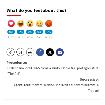
What do you feel about this?
0%
0%
0%
0%
0%
Love
Funny
Wow
Sad
Angry
Navigazione
Precedente:
Il calendario Pirelli 2025 torna al nudo: Elodie tra i protagonisti di
articolo
“The Cal”
Successivo:
Agenti feriti mentre sedano una rivolta al centro migranti a
Trapani