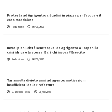
Protesta ad Agrigento: cittadini in piazza per l’acqua e il
caso Maddalusa
Redazione
08/08/2026
Invasi pieni, città senz’acqua: da Agrigento a Trapani la
crisi idrica è la stessa. E c’è chi invoca l’Esercito
Redazione
08/08/2026
Tar annulla divieto armi ad agente: motivazioni
insufficienti della Prefettura
Giuseppe Recca
08/08/2026