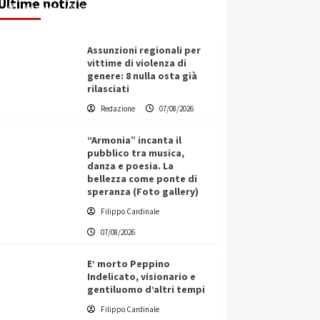
Ultime notizie
Redazione
07/08/2026
Assunzioni regionali per
vittime di violenza di
genere: 8 nulla osta già
rilasciati
Redazione
07/08/2026
“Armonia” incanta il
pubblico tra musica,
danza e poesia. La
bellezza come ponte di
speranza (Foto gallery)
Filippo Cardinale
07/08/2026
E’ morto Peppino
Indelicato, visionario e
gentiluomo d’altri tempi
L’ingegnere saccense Buscarnera
Filippo Cardinale
partner chiave di un progetto