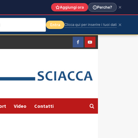
Aggiungi ora
Perche?
Entra
Clicca qui per inserire i tuoi dati
Facebook
Yountube
ort
Video
Contatti