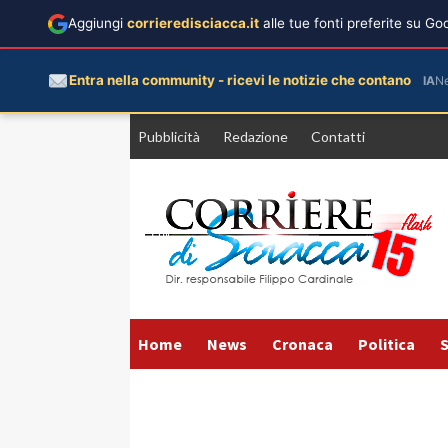
Aggiungi
corrieredisciacca.it
alle tue fonti preferite su G
Entra nella community - ricevi le notizie che contano
IA
N
Vai
Pubblicità
Redazione
Contatti
al
contenuto
Home
News
Cronaca
Politica
S