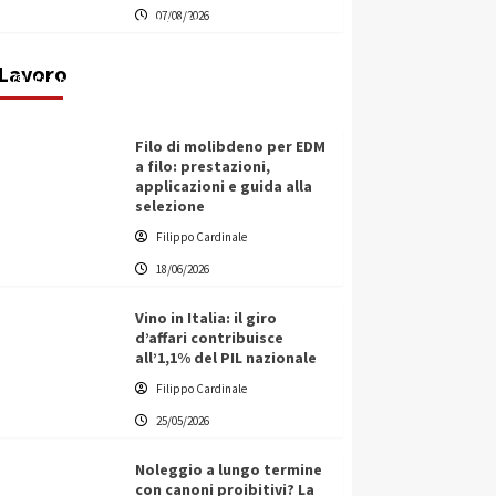
07/08/2026
transnazionale per la transizione
ecologica
Lavoro
Filippo Cardinale
21/06/2026
Filo di molibdeno per EDM
a filo: prestazioni,
applicazioni e guida alla
selezione
Filippo Cardinale
18/06/2026
Vino in Italia: il giro
d’affari contribuisce
all’1,1% del PIL nazionale
Filippo Cardinale
25/05/2026
Noleggio a lungo termine
con canoni proibitivi? La