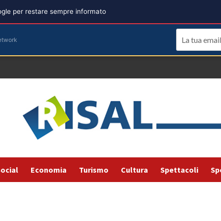
oogle per restare sempre informato
etwork
ocial
Economia
Turismo
Cultura
Spettacoli
Sp