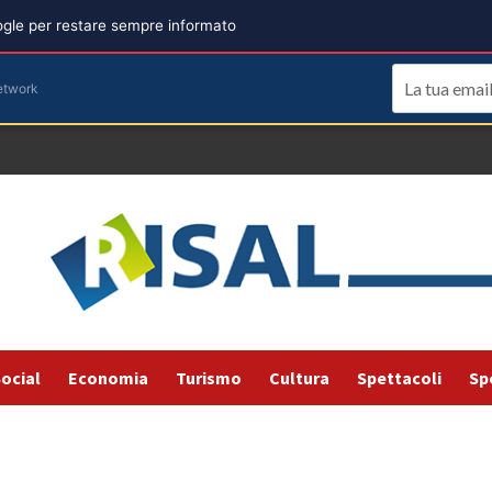
oogle per restare sempre informato
etwork
ocial
Economia
Turismo
Cultura
Spettacoli
Sp