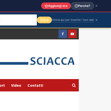
Aggiungi ora
Perche?
Entra
Clicca qui per inserire i tuoi dati
Facebook
Yountube
ort
Video
Contatti