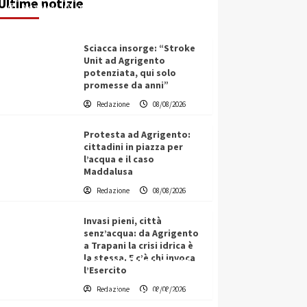
Ultime notizie
Redazione
09/08/2026
Sciacca insorge: “Stroke
Unit ad Agrigento
potenziata, qui solo
promesse da anni”
Redazione
08/08/2026
Protesta ad Agrigento:
cittadini in piazza per
l’acqua e il caso
Maddalusa
Redazione
08/08/2026
Invasi pieni, città
senz’acqua: da Agrigento
a Trapani la crisi idrica è
la stessa. E c’è chi invoca
L’ingegnere saccense Buscarnera
l’Esercito
partner chiave di un progetto
Redazione
08/08/2026
transnazionale per la transizione