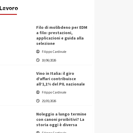
ecologica
Lavoro
Filippo Cardinale
21/06/2026
Filo di molibdeno per EDM
a filo: prestazioni,
applicazioni e guida alla
selezione
Filippo Cardinale
18/06/2026
Vino in Italia: il giro
d’affari contribuisce
all’1,1% del PIL nazionale
Filippo Cardinale
25/05/2026
Noleggio a lungo termine
con canoni proibitivi? La
storia oggi è diversa