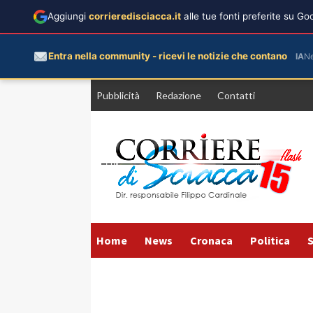
Aggiungi
corrieredisciacca.it
alle tue fonti preferite su G
Entra nella community - ricevi le notizie che contano
IA
N
Vai
Pubblicità
Redazione
Contatti
al
contenuto
Home
News
Cronaca
Politica
S