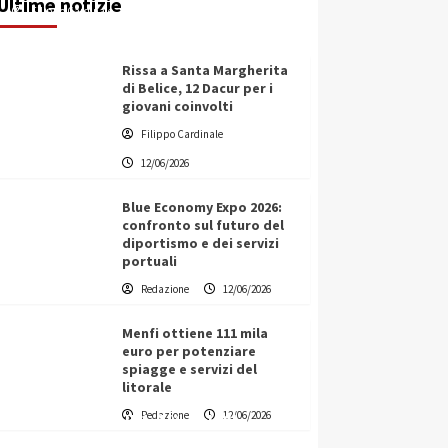
Ultime notizie
Filippo Cardinale
12/06/2026
Rissa a Santa Margherita
di Belice, 12 Dacur per i
giovani coinvolti
Filippo Cardinale
12/06/2026
Blue Economy Expo 2026:
confronto sul futuro del
diportismo e dei servizi
portuali
Redazione
12/06/2026
Menfi ottiene 111 mila
euro per potenziare
spiagge e servizi del
litorale
Vino in Italia: il giro d’affari
Redazione
12/06/2026
contribuisce all’1,1% del PIL
nazionale