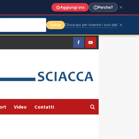
Aggiungi ora
Perche?
Entra
Clicca qui per inserire i tuoi dati
Facebook
Yountube
ort
Video
Contatti