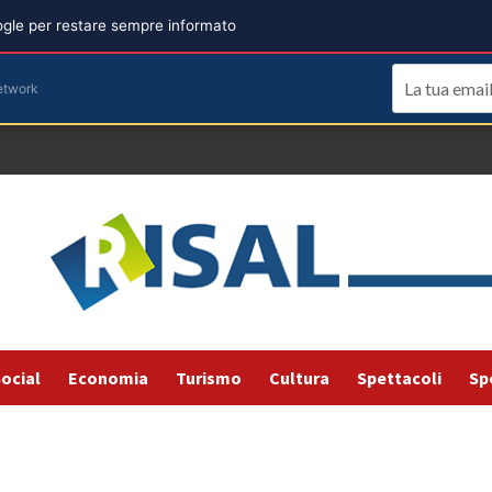
oogle per restare sempre informato
etwork
ocial
Economia
Turismo
Cultura
Spettacoli
Sp