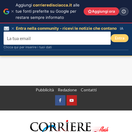
Aggiungi
corrieredisciacca.it
alle
tue fonti preferite su Google per
Aggiungi ora
restare sempre informato
Entra nella community - ricevi le notizie che contano
IA
Entra
Clicca qui per inserire i tuoi dati
Vai
Pubblicità
Redazione
Contatti
al
contenuto
Facebook
Yountube