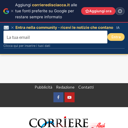
Aggiungi
corrieredisciacca.it
alle
tue fonti preferite su Google per
Aggiungi ora
restare sempre informato
Entra nella community - ricevi le notizie che contano
IA
Entra
Clicca qui per inserire i tuoi dati
Vai
Pubblicità
Redazione
Contatti
al
contenuto
Facebook
Yountube