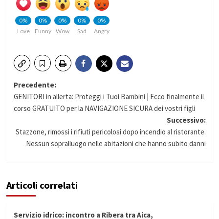
0%
0%
0%
0%
0%
Love
Funny
Wow
Sad
Angry
Navigazione
Precedente:
GENITORI in allerta: Proteggi i Tuoi Bambini | Ecco finalmente il
articolo
corso GRATUITO per la NAVIGAZIONE SICURA dei vostri figli
Successivo:
Stazzone, rimossi i rifiuti pericolosi dopo incendio al ristorante.
Nessun sopralluogo nelle abitazioni che hanno subito danni
Articoli correlati
Servizio idrico: incontro a Ribera tra Aica,