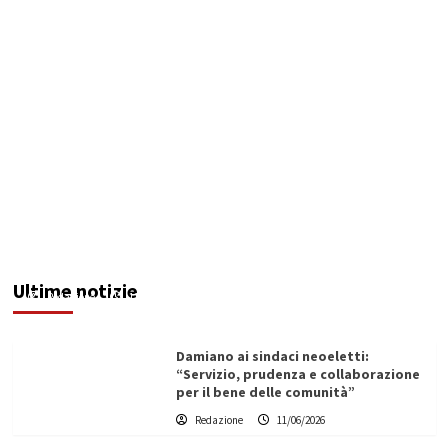
Servizio idrico: incontro a Ribera tra Aica,
amministrazione comunale e autotrasportatori
Ultime notizie
Redazione
11/06/2026
Damiano ai sindaci neoeletti:
“Servizio, prudenza e collaborazione
per il bene delle comunità”
Redazione
11/06/2026