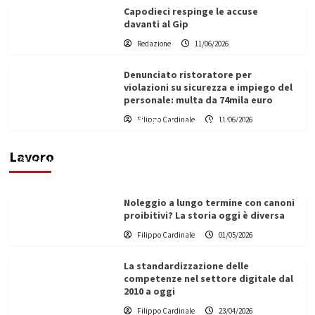
Capodieci respinge le accuse
davanti al Gip
Redazione
11/06/2026
Denunciato ristoratore per
violazioni su sicurezza e impiego del
personale: multa da 74mila euro
Filippo Cardinale
11/06/2026
Vino in Italia: il giro d’affari contribuisce
all’1,1% del PIL nazionale
Lavoro
Filippo Cardinale
25/05/2026
Noleggio a lungo termine con canoni
proibitivi? La storia oggi è diversa
Filippo Cardinale
01/05/2026
La standardizzazione delle
competenze nel settore digitale dal
2010 a oggi
Filippo Cardinale
23/04/2026