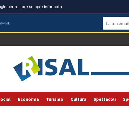
oogle per restare sempre informato
etwork
ocial
Economia
Turismo
Cultura
Spettacoli
Sp