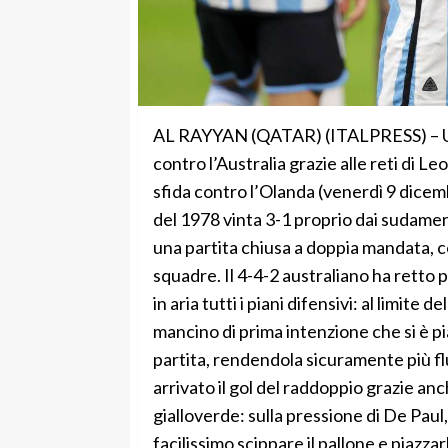
AL RAYYAN (QATAR) (ITALPRESS) – Una v
contro l’Australia grazie alle reti di Leo
sfida contro l’Olanda (venerdì 9 dicembr
del 1978 vinta 3-1 proprio dai sudameric
una partita chiusa a doppia mandata, 
squadre. Il 4-4-2 australiano ha retto 
in aria tutti i piani difensivi: al limite
mancino di prima intenzione che si è pia
partita, rendendola sicuramente più flu
arrivato il gol del raddoppio grazie a
gialloverde: sulla pressione di De Paul,
facilissimo scippare il pallone e piazz