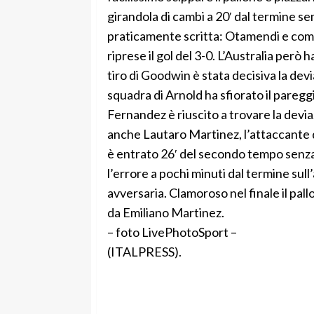
girandola di cambi a 20′ dal termine se
praticamente scritta: Otamendi e comp
riprese il gol del 3-0. L’Australia però 
tiro di Goodwin è stata decisiva la dev
squadra di Arnold ha sfiorato il paregg
Fernandez è riuscito a trovare la deviaz
anche Lautaro Martinez, l’attaccante d
è entrato 26′ del secondo tempo senza 
l’errore a pochi minuti dal termine sull
avversaria. Clamoroso nel finale il pal
da Emiliano Martinez.
– foto LivePhotoSport –
(ITALPRESS).