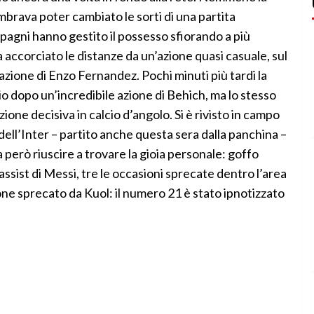
mbrava poter cambiato le sorti di una partita
agni hanno gestito il possesso sfiorando a più
ha accorciato le distanze da un’azione quasi casuale, sul
iazione di Enzo Fernandez. Pochi minuti più tardi la
io dopo un’incredibile azione di Behich, ma lo stesso
ione decisiva in calcio d’angolo. Si è rivisto in campo
ell’Inter – partito anche questa sera dalla panchina –
però riuscire a trovare la gioia personale: goffo
’assist di Messi, tre le occasioni sprecate dentro l’area
lone sprecato da Kuol: il numero 21 è stato ipnotizzato