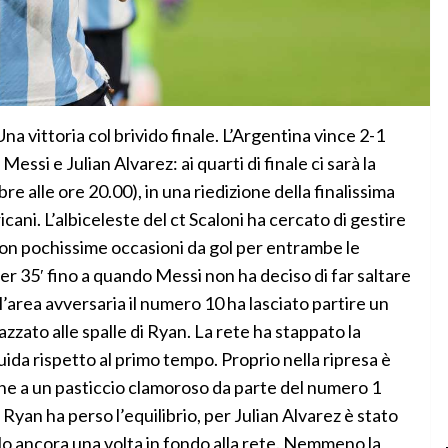
ittoria col brivido finale. L’Argentina vince 2-1
 Messi e Julian Alvarez: ai quarti di finale ci sarà la
e alle ore 20.00), in una riedizione della finalissima
ani. L’albiceleste del ct Scaloni ha cercato di gestire
con pochissime occasioni da gol per entrambe le
per 35′ fino a quando Messi non ha deciso di far saltare
 dell’area avversaria il numero 10 ha lasciato partire un
zzato alle spalle di Ryan. La rete ha stappato la
ida rispetto al primo tempo. Proprio nella ripresa è
nche a un pasticcio clamoroso da parte del numero 1
 Ryan ha perso l’equilibrio, per Julian Alvarez è stato
arlo ancora una volta in fondo alla rete. Nemmeno la