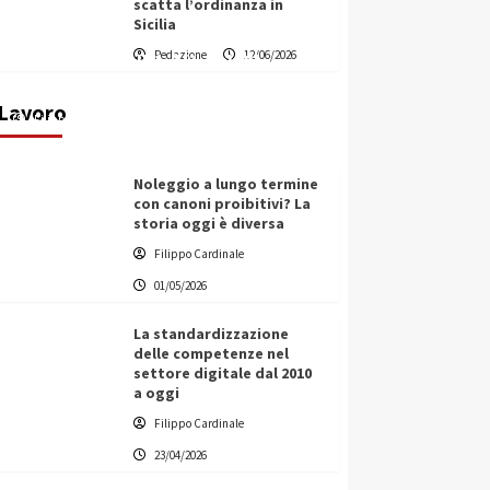
scatta l’ordinanza in
Sicilia
Vino in Italia: il giro d’affari
Redazione
12/06/2026
contribuisce all’1,1% del PIL
nazionale
Lavoro
Filippo Cardinale
25/05/2026
Noleggio a lungo termine
con canoni proibitivi? La
storia oggi è diversa
Filippo Cardinale
01/05/2026
La standardizzazione
delle competenze nel
settore digitale dal 2010
a oggi
Filippo Cardinale
23/04/2026