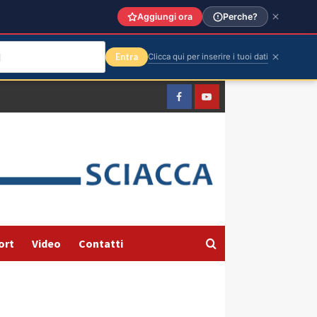
Aggiungi ora
Perche?
Entra
Clicca qui per inserire i tuoi dati
Facebook
Yountube
ort
Video
Contatti