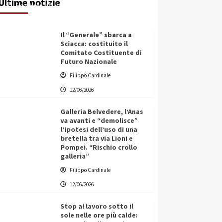
Ultime notizie
Redazione
12/06/2026
Il “Generale” sbarca a
Sciacca: costituito il
Comitato Costituente di
Futuro Nazionale
Filippo Cardinale
12/06/2026
Galleria Belvedere, l’Anas
va avanti e “demolisce”
l’ipotesi dell’uso di una
bretella tra via Lioni e
Pompei. “Rischio crollo
galleria”
Filippo Cardinale
12/06/2026
Stop al lavoro sotto il
sole nelle ore più calde: