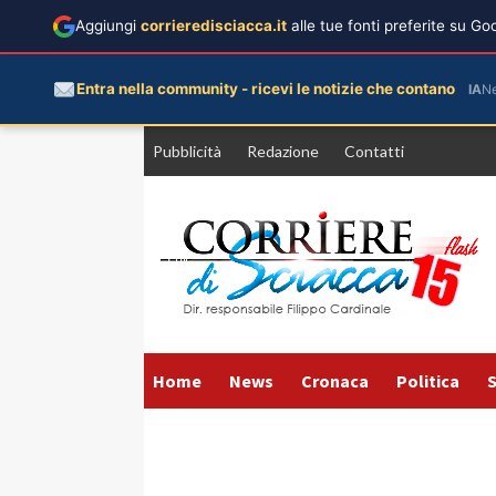
Aggiungi
corrieredisciacca.it
alle tue fonti preferite su G
Entra nella community - ricevi le notizie che contano
IA
N
Vai
Pubblicità
Redazione
Contatti
al
contenuto
Home
News
Cronaca
Politica
S