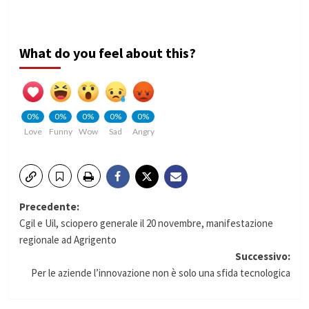
What do you feel about this?
0%
0%
0%
0%
0%
Love
Funny
Wow
Sad
Angry
Navigazione
Precedente:
Cgil e Uil, sciopero generale il 20 novembre, manifestazione
articolo
regionale ad Agrigento
Successivo:
Per le aziende l’innovazione non è solo una sfida tecnologica