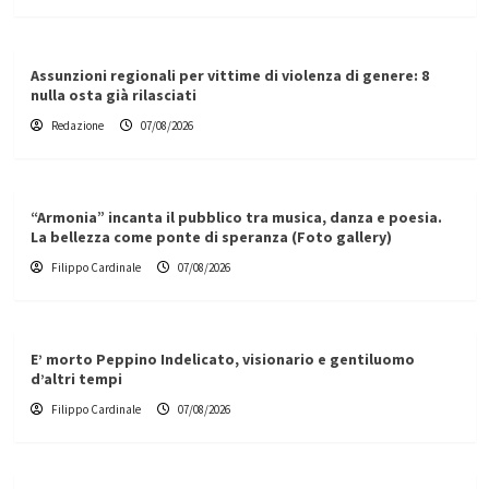
Assunzioni regionali per vittime di violenza di genere: 8
nulla osta già rilasciati
Redazione
07/08/2026
“Armonia” incanta il pubblico tra musica, danza e poesia.
La bellezza come ponte di speranza (Foto gallery)
Filippo Cardinale
07/08/2026
E’ morto Peppino Indelicato, visionario e gentiluomo
d’altri tempi
Filippo Cardinale
07/08/2026