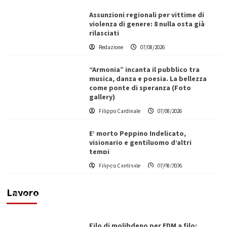
Assunzioni regionali per vittime di
violenza di genere: 8 nulla osta già
rilasciati
Redazione
07/08/2026
“Armonia” incanta il pubblico tra
musica, danza e poesia. La bellezza
come ponte di speranza (Foto
gallery)
Filippo Cardinale
07/08/2026
E’ morto Peppino Indelicato,
visionario e gentiluomo d’altri
tempi
L’ingegnere saccense Buscarnera partner chiave
Filippo Cardinale
07/08/2026
di un progetto transnazionale per la transizione
ecologica
Lavoro
Filippo Cardinale
21/06/2026
Filo di molibdeno per EDM a filo: