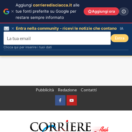
Aggiungi
corrieredisciacca.it
alle
tue fonti preferite su Google per
Aggiungi ora
restare sempre informato
Entra nella community - ricevi le notizie che contano
IA
Entra
Clicca qui per inserire i tuoi dati
Vai
Pubblicità
Redazione
Contatti
al
contenuto
Facebook
Yountube