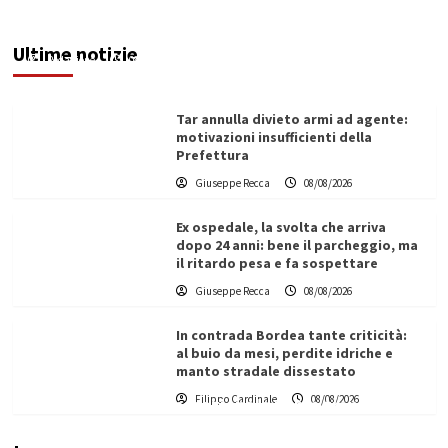
Trapani la crisi idrica è la stessa. E c’è chi invoca
l’Esercito
Ultime notizie
Redazione
08/08/2026
Tar annulla divieto armi ad agente:
motivazioni insufficienti della
Prefettura
Giuseppe Recca
08/08/2026
Ex ospedale, la svolta che arriva
dopo 24 anni: bene il parcheggio, ma
il ritardo pesa e fa sospettare
Giuseppe Recca
08/08/2026
In contrada Bordea tante criticità:
al buio da mesi, perdite idriche e
manto stradale dissestato
L’ingegnere saccense Buscarnera partner chiave
Filippo Cardinale
08/08/2026
di un progetto transnazionale per la transizione
ecologica