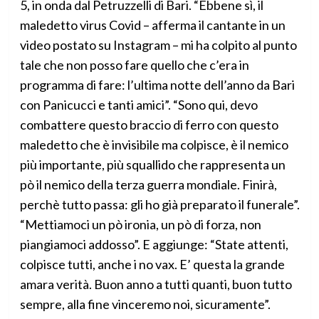
5, in onda dal Petruzzelli di Bari. “Ebbene sì, il
maledetto virus Covid – afferma il cantante in un
video postato su Instagram – mi ha colpito al punto
tale che non posso fare quello che c’era in
programma di fare: l’ultima notte dell’anno da Bari
con Panicucci e tanti amici”. “Sono qui, devo
combattere questo braccio di ferro con questo
maledetto che è invisibile ma colpisce, è il nemico
più importante, più squallido che rappresenta un
pò il nemico della terza guerra mondiale. Finirà,
perchè tutto passa: gli ho già preparato il funerale”.
“Mettiamoci un pò ironia, un pò di forza, non
piangiamoci addosso”. E aggiunge: “State attenti,
colpisce tutti, anche i no vax. E’ questa la grande
amara verità. Buon anno a tutti quanti, buon tutto
sempre, alla fine vinceremo noi, sicuramente”.