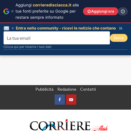
Aggiungi
corrieredisciacca.it
alle
tue fonti preferite su Google per
Aggiungi ora
restare sempre informato
Entra nella community - ricevi le notizie che contano
IA
Entra
Clicca qui per inserire i tuoi dati
Vai
Pubblicità
Redazione
Contatti
al
contenuto
Facebook
Yountube