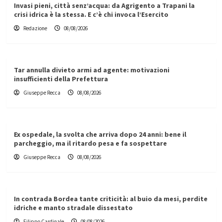
Invasi pieni, città senz’acqua: da Agrigento a Trapani la
crisi idrica è la stessa. E c’è chi invoca l’Esercito
Redazione
08/08/2026
Tar annulla divieto armi ad agente: motivazioni
insufficienti della Prefettura
Giuseppe Recca
08/08/2026
Ex ospedale, la svolta che arriva dopo 24 anni: bene il
parcheggio, ma il ritardo pesa e fa sospettare
Giuseppe Recca
08/08/2026
In contrada Bordea tante criticità: al buio da mesi, perdite
idriche e manto stradale dissestato
Filippo Cardinale
08/08/2026