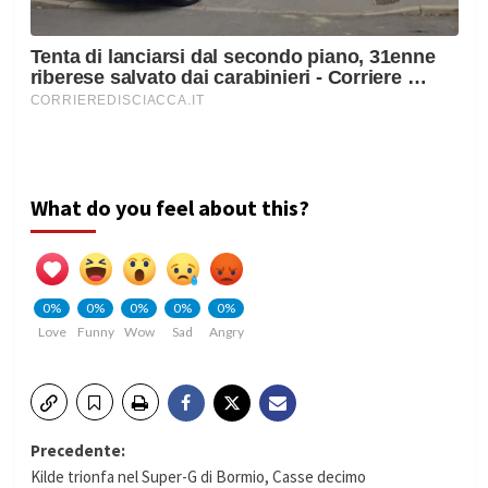
What do you feel about this?
0%
0%
0%
0%
0%
Love
Funny
Wow
Sad
Angry
Navigazione
Precedente:
Kilde trionfa nel Super-G di Bormio, Casse decimo