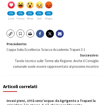
0%
0%
0%
0%
0%
Love
Funny
Wow
Sad
Angry
Navigazione
Precedente:
Coppa Italia Eccellenza: Sciacca-Accademia Trapani 3-1
articolo
Successivo:
Tavolo tecnico sulle Terme alla Regione. Anche il Consiglio
comunale vuole essere rappresentato al prossimo incontro
Articoli correlati
Invasi pieni, città senz’acqua: da Agrigento a Trapani la