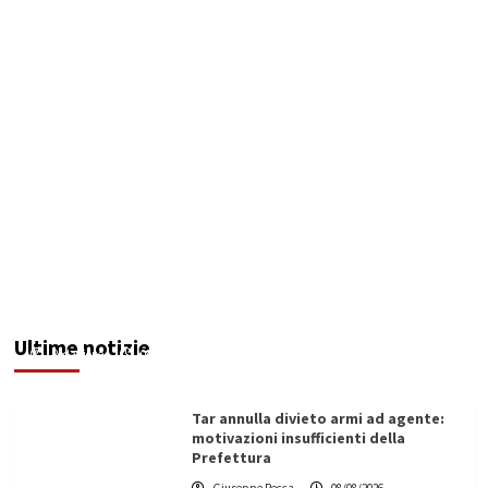
Invasi pieni, città senz’acqua: da Agrigento a
Trapani la crisi idrica è la stessa. E c’è chi invoca
l’Esercito
Ultime notizie
Redazione
08/08/2026
Tar annulla divieto armi ad agente:
motivazioni insufficienti della
Prefettura