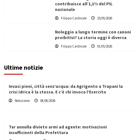
contribuisce all’1,1% del PIL
nazionale
Filippo Cardinale
25/05/2026
Noleggio a lungo termine con canoni
proibitivi? La storia oggi è diversa
Filippo Cardinale
01/05/2026
Ultime notizie
Invasi pieni, città senz’acqua: da Agrigento a Trapani la
crisi idrica è la stessa. E c’è chi invoca l’Esercito
Redazione
08/08/2026
Tar annulla divieto armi ad agente: motivazioni
insufficienti della Prefettura