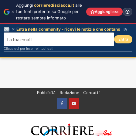
Aggiungi
corrieredisciacca.it
alle
tue fonti preferite su Google per
Aggiungi ora
restare sempre informato
Entra nella community - ricevi le notizie che contano
IA
Entra
Clicca qui per inserire i tuoi dati
Vai
Pubblicità
Redazione
Contatti
al
contenuto
Facebook
Yountube