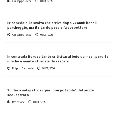
Giuseppe Recca
08/08/2026
Ex ospedale, la svolta che arriva dopo 24 anni: bene il
parcheggio, ma il ritardo pesa e fa sospettare
Giuseppe Recca
08/08/2026
In contrada Bordea tante criticità: al buio da mesi, perdite
idriche e manto stradale dissestato
Filippo Cardinale
08/08/2026
Sindaco indagato: acqua “non potabile” dal pozzo
sequestrato
Redazione
08/08/2026