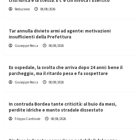
crisi idrica è la stessa. E c’è chi invoca l’Esercito
Redazione
08/08/2026
Tar annulla divieto armi ad agente: motivazioni
insufficienti della Prefettura
Giuseppe Recca
08/08/2026
Ex ospedale, la svolta che arriva dopo 24 anni: bene il
parcheggio, ma il ritardo pesa e fa sospettare
Giuseppe Recca
08/08/2026
In contrada Bordea tante criticità: al buio da mesi,
perdite idriche e manto stradale dissestato
Filippo Cardinale
08/08/2026