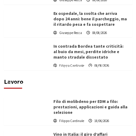
Giuseppe Recca
08/08/2026
Ex ospedale, la svolta che arriva
dopo 24 anni: bene il parcheggio, ma
il ritardo pesa e fa sospettare
Giuseppe Recca
08/08/2026
In contrada Bordea tante criticità:
al buio da mesi, perdite idriche e
manto stradale dissestato
L’ingegnere saccense Buscarnera partner chiave
Filippo Cardinale
08/08/2026
di un progetto transnazionale per la transizione
ecologica
Lavoro
Filippo Cardinale
21/06/2026
Filo di molibdeno per EDM a filo:
prestazioni, applicazioni e guida alla
selezione
Filippo Cardinale
18/06/2026
Vino in Italia: il giro d’affari