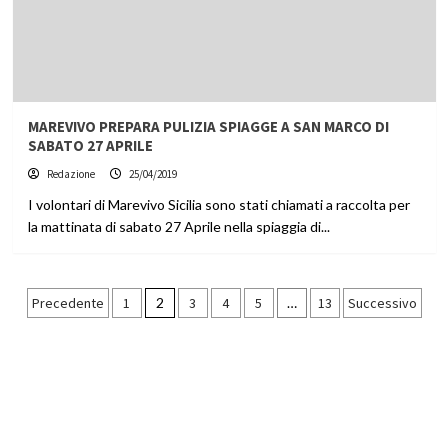
MAREVIVO PREPARA PULIZIA SPIAGGE A SAN MARCO DI
SABATO 27 APRILE
Redazione
25/04/2019
I volontari di Marevivo Sicilia sono stati chiamati a raccolta per
la mattinata di sabato 27 Aprile nella spiaggia di...
Paginazione
Precedente
1
2
3
4
5
…
13
Successivo
degli
articoli