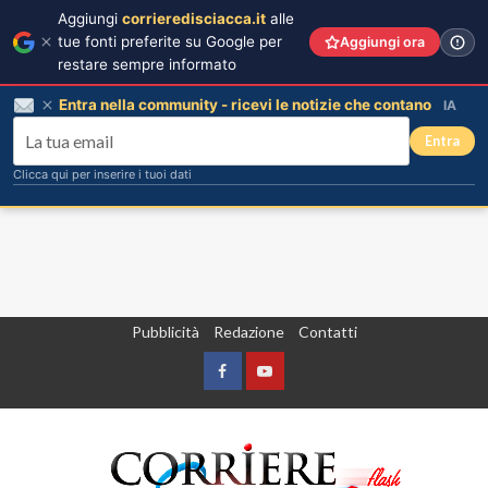
Aggiungi
corrieredisciacca.it
alle
tue fonti preferite su Google per
Aggiungi ora
restare sempre informato
Entra nella community - ricevi le notizie che contano
IA
Entra
Clicca qui per inserire i tuoi dati
Vai
Pubblicità
Redazione
Contatti
al
contenuto
Facebook
Yountube