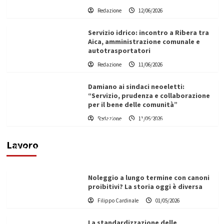
Redazione
12/06/2026
Servizio idrico: incontro a Ribera tra
Aica, amministrazione comunale e
autotrasportatori
Redazione
11/06/2026
Damiano ai sindaci neoeletti:
“Servizio, prudenza e collaborazione
per il bene delle comunità”
Redazione
11/06/2026
Vino in Italia: il giro d’affari contribuisce
all’1,1% del PIL nazionale
Lavoro
Filippo Cardinale
25/05/2026
Noleggio a lungo termine con canoni
proibitivi? La storia oggi è diversa
Filippo Cardinale
01/05/2026
La standardizzazione delle