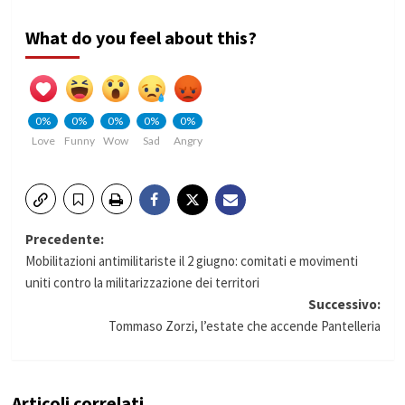
What do you feel about this?
0%
0%
0%
0%
0%
Love
Funny
Wow
Sad
Angry
Navigazione
Precedente:
Mobilitazioni antimilitariste il 2 giugno: comitati e movimenti
articolo
uniti contro la militarizzazione dei territori
Successivo:
Tommaso Zorzi, l’estate che accende Pantelleria
Articoli correlati