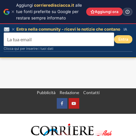
Aggiungi
corrieredisciacca.it
alle
tue fonti preferite su Google per
Aggiungi ora
restare sempre informato
Entra nella community - ricevi le notizie che contano
IA
Entra
Clicca qui per inserire i tuoi dati
Vai
Pubblicità
Redazione
Contatti
al
contenuto
Facebook
Yountube