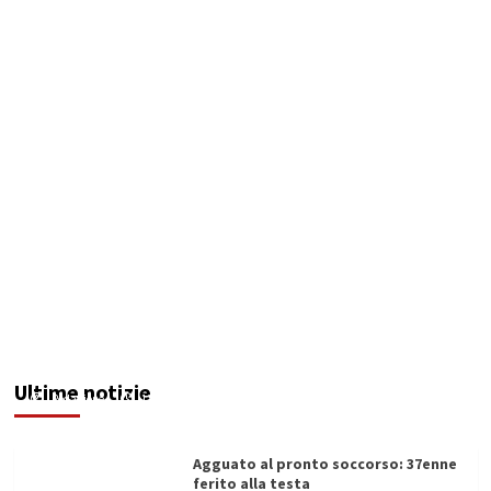
Agricoltori siciliani in piazza: “Aspettando
Godot” diventa il simbolo dell’attesa tradita
Ultime notizie
Redazione
12/06/2026
Agguato al pronto soccorso: 37enne
ferito alla testa