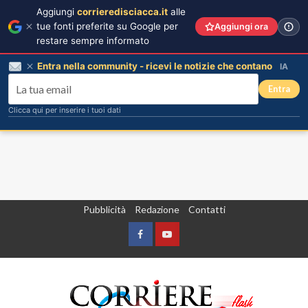
Aggiungi
corrieredisciacca.it
alle
tue fonti preferite su Google per
Aggiungi ora
restare sempre informato
Entra nella community - ricevi le notizie che contano
IA
Entra
Clicca qui per inserire i tuoi dati
Vai
Pubblicità
Redazione
Contatti
al
contenuto
Facebook
Yountube