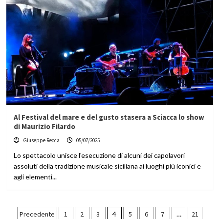
Al Festival del mare e del gusto stasera a Sciacca lo show
di Maurizio Filardo
Giuseppe Recca
05/07/2025
Lo spettacolo unisce l'esecuzione di alcuni dei capolavori
assoluti della tradizione musicale siciliana ai luoghi più iconici e
agli elementi...
Paginazione
Precedente
1
2
3
4
5
6
7
…
21