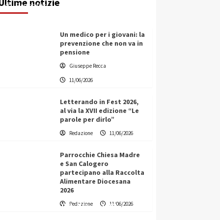
Ultime notizie
Giuseppe Recca
11/06/2026
Un medico per i giovani: la
prevenzione che non va in
pensione
Giuseppe Recca
11/06/2026
Letterando in Fest 2026,
al via la XVII edizione “Le
parole per dirlo”
Redazione
11/06/2026
Parrocchie Chiesa Madre
e San Calogero
partecipano alla Raccolta
Alimentare Diocesana
2026
Vino in Italia: il giro d’affari
Redazione
11/06/2026
contribuisce all’1,1% del PIL
nazionale