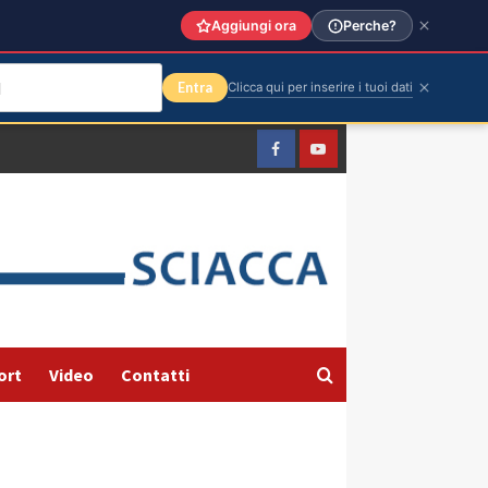
Aggiungi ora
Perche?
Entra
Clicca qui per inserire i tuoi dati
Facebook
Yountube
ort
Video
Contatti