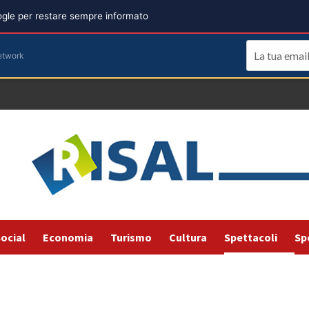
oogle per restare sempre informato
etwork
ocial
Economia
Turismo
Cultura
Spettacoli
Sp