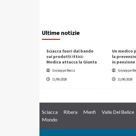
Ultime notizie
Sciacca fuori dal bando
Un medico p
sui prodotti ittici:
la prevenzi
Modica attacca la Giunta
in pensione
Giuseppe Recca
Giuseppe Re
11/06/2026
11/06/2026
Sciacca
Ribera
Menfi
Valle Del Belice
Mondo