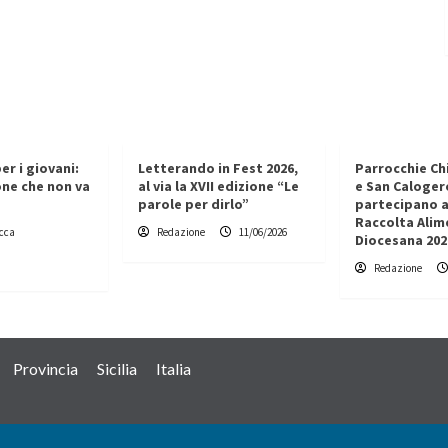
er i giovani:
Letterando in Fest 2026,
Parrocchie Ch
one che non va
al via la XVII edizione “Le
e San Caloger
parole per dirlo”
partecipano a
Raccolta Alim
cca
Redazione
11/06/2026
Diocesana 202
Redazione
Provincia
Sicilia
Italia