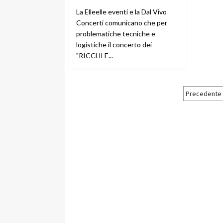
La Elleelle eventi e la Dal Vivo
Concerti comunicano che per
problematiche tecniche e
logistiche il concerto dei
"RICCHI E...
Pagin
Precedente
degli
artico