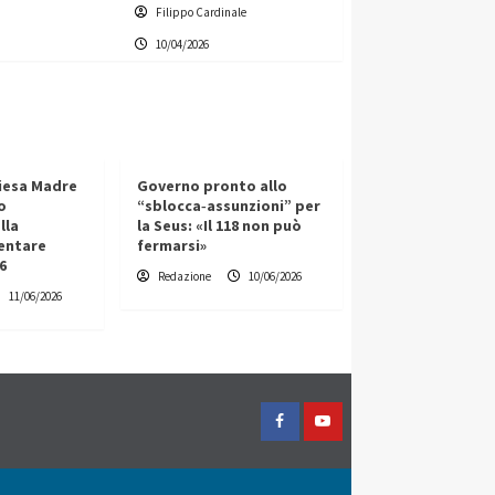
Filippo Cardinale
10/04/2026
iesa Madre
Governo pronto allo
o
“sblocca‑assunzioni” per
lla
la Seus: «Il 118 non può
entare
fermarsi»
6
Redazione
10/06/2026
11/06/2026
Facebook
Yountube