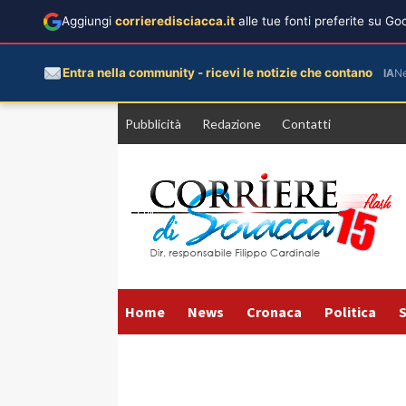
Aggiungi
corrieredisciacca.it
alle tue fonti preferite su G
Entra nella community - ricevi le notizie che contano
IA
N
Vai
Pubblicità
Redazione
Contatti
al
contenuto
Home
News
Cronaca
Politica
S