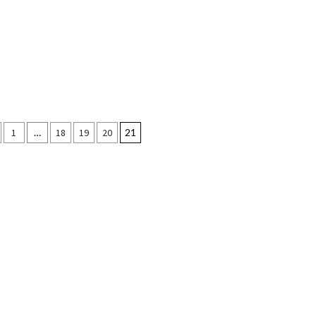
azione
1
…
18
19
20
21
li