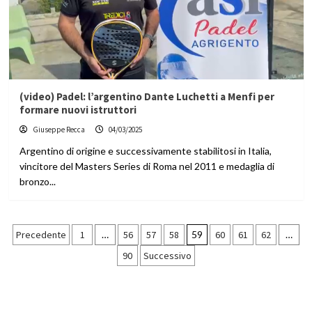
(video) Padel: l’argentino Dante Luchetti a Menfi per
formare nuovi istruttori
Giuseppe Recca
04/03/2025
Argentino di origine e successivamente stabilitosi in Italia,
vincitore del Masters Series di Roma nel 2011 e medaglia di
bronzo...
Paginazione
Precedente
1
…
56
57
58
59
60
61
62
…
90
Successivo
degli
articoli