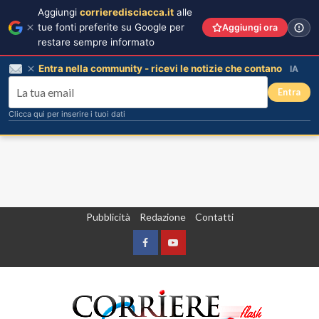
Aggiungi
corrieredisciacca.it
alle
tue fonti preferite su Google per
Aggiungi ora
restare sempre informato
Entra nella community - ricevi le notizie che contano
IA
Entra
Clicca qui per inserire i tuoi dati
Vai
Pubblicità
Redazione
Contatti
al
contenuto
Facebook
Yountube