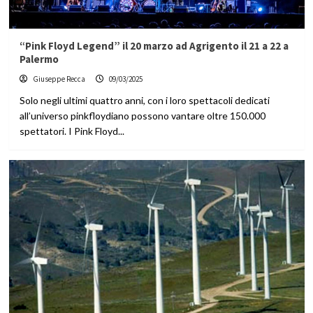
“Pink Floyd Legend” il 20 marzo ad Agrigento il 21 a 22 a
Palermo
Giuseppe Recca
09/03/2025
Solo negli ultimi quattro anni, con i loro spettacoli dedicati
all’universo pinkfloydiano possono vantare oltre 150.000
spettatori. I Pink Floyd...