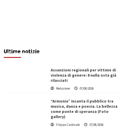
Addictus”, il viaggio di Leonardo Di Vita dentro
le fragilità dell’uomo conquista Santa
Margherita di Belìce
Ultime notizie
Redazione
07/08/2026
Assunzioni regionali per vittime di
violenza di genere: 8 nulla osta già
rilasciati
Redazione
07/08/2026
“Armonia” incanta il pubblico tra
musica, danza e poesia. La bellezza
come ponte di speranza (Foto
gallery)
Filippo Cardinale
07/08/2026