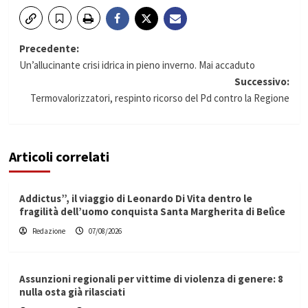
Navigazione
Precedente:
Un’allucinante crisi idrica in pieno inverno. Mai accaduto
articolo
Successivo:
Termovalorizzatori, respinto ricorso del Pd contro la Regione
Articoli correlati
Addictus”, il viaggio di Leonardo Di Vita dentro le
fragilità dell’uomo conquista Santa Margherita di Belìce
Redazione
07/08/2026
Assunzioni regionali per vittime di violenza di genere: 8
nulla osta già rilasciati