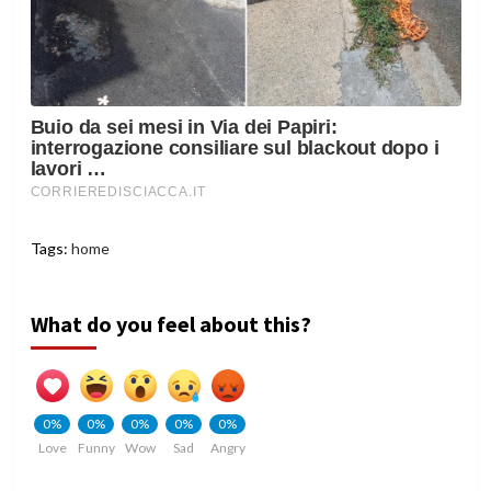
Tags:
home
What do you feel about this?
0%
0%
0%
0%
0%
Love
Funny
Wow
Sad
Angry