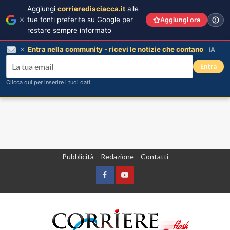
Aggiungi
corrieredisciacca.it
alle
tue fonti preferite su Google per
Aggiungi ora
restare sempre informato
Entra nella community - ricevi le notizie che contano
IA
Entra
Clicca qui per inserire i tuoi dati
Vai
Pubblicità
Redazione
Contatti
al
contenuto
Facebook
Yountube