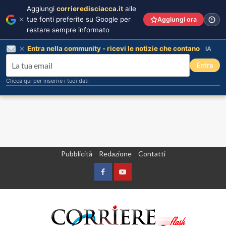
Aggiungi
corrieredisciacca.it
alle
tue fonti preferite su Google per
Aggiungi ora
restare sempre informato
Entra nella community - ricevi le notizie che contano
IA
Entra
Clicca qui per inserire i tuoi dati
Vai
Pubblicità
Redazione
Contatti
al
contenuto
Facebook
Yountube