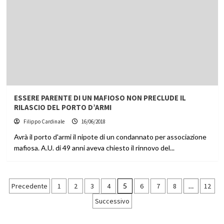
ESSERE PARENTE DI UN MAFIOSO NON PRECLUDE IL
RILASCIO DEL PORTO D’ARMI
Filippo Cardinale
16/06/2018
Avrà il porto d'armi il nipote di un condannato per associazione
mafiosa. A.U. di 49 anni aveva chiesto il rinnovo del...
Paginazione
Precedente
1
2
3
4
5
6
7
8
…
12
Successivo
degli