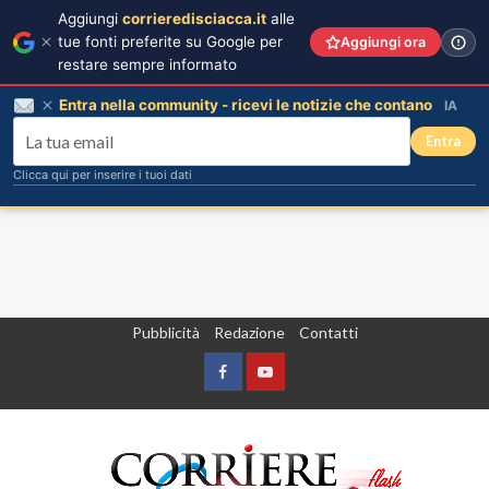
Aggiungi
corrieredisciacca.it
alle
tue fonti preferite su Google per
Aggiungi ora
restare sempre informato
Entra nella community - ricevi le notizie che contano
IA
Entra
Clicca qui per inserire i tuoi dati
Vai
Pubblicità
Redazione
Contatti
al
contenuto
Facebook
Yountube