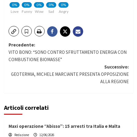
0%
0%
0%
0%
0%
Love
Funny
Wow
Sad
Angry
Navigazione
Precedente:
VITO BONO: “SONO CONTRO SFRUTTAMENTO ENERGIA CON
articolo
COMBUSTIONE BIOMASSE”
Successivo:
GEOTERMIA, MICHELE MARCIANTE PRESENTA OPPOSIZIONE
ALLA REGIONE
Articoli correlati
Maxi operazione “Abisso”: 15 arresti tra Italia e Malta
Redazione
12/06/2026