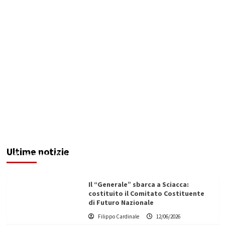
Maxi operazione “Abisso”: 15 arresti tra Italia e
Malta
Ultime notizie
Redazione
12/06/2026
Il “Generale” sbarca a Sciacca:
costituito il Comitato Costituente
di Futuro Nazionale
Filippo Cardinale
12/06/2026