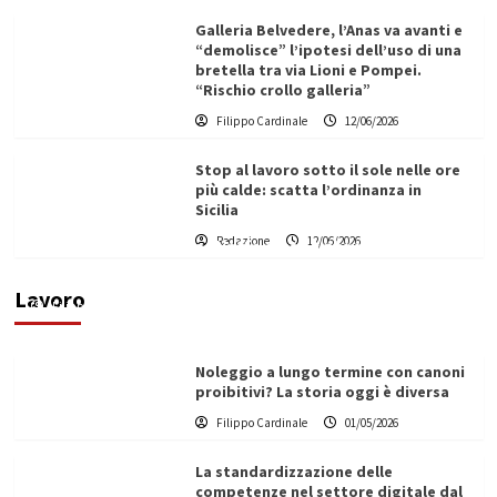
Galleria Belvedere, l’Anas va avanti e
“demolisce” l’ipotesi dell’uso di una
bretella tra via Lioni e Pompei.
“Rischio crollo galleria”
Filippo Cardinale
12/06/2026
Stop al lavoro sotto il sole nelle ore
più calde: scatta l’ordinanza in
Sicilia
Redazione
12/06/2026
Vino in Italia: il giro d’affari contribuisce
all’1,1% del PIL nazionale
Lavoro
Filippo Cardinale
25/05/2026
Noleggio a lungo termine con canoni
proibitivi? La storia oggi è diversa
Filippo Cardinale
01/05/2026
La standardizzazione delle
competenze nel settore digitale dal