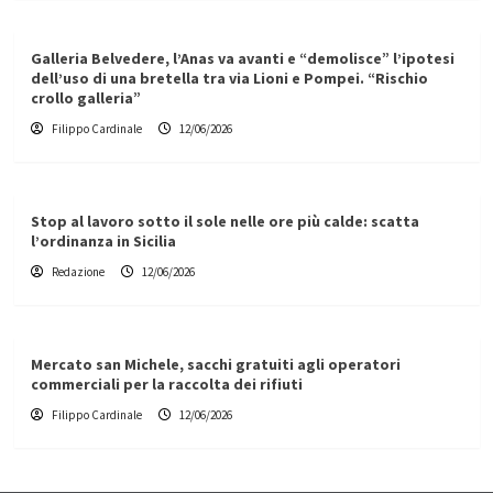
Galleria Belvedere, l’Anas va avanti e “demolisce” l’ipotesi
dell’uso di una bretella tra via Lioni e Pompei. “Rischio
crollo galleria”
Filippo Cardinale
12/06/2026
Stop al lavoro sotto il sole nelle ore più calde: scatta
l’ordinanza in Sicilia
Redazione
12/06/2026
Mercato san Michele, sacchi gratuiti agli operatori
commerciali per la raccolta dei rifiuti
Filippo Cardinale
12/06/2026