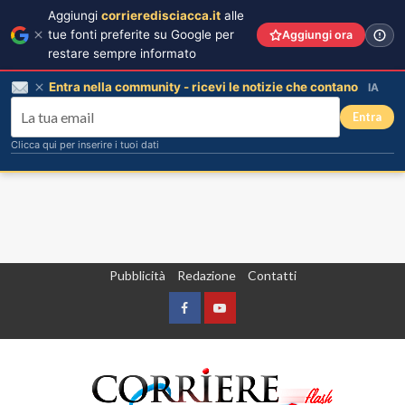
Aggiungi
corrieredisciacca.it
alle
tue fonti preferite su Google per
Aggiungi ora
restare sempre informato
Entra nella community - ricevi le notizie che contano
IA
Entra
Clicca qui per inserire i tuoi dati
Vai
Pubblicità
Redazione
Contatti
al
contenuto
Facebook
Yountube