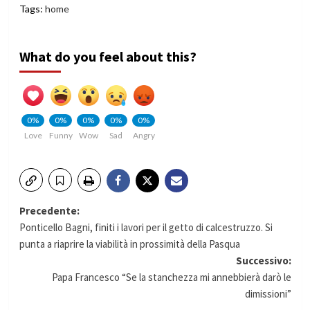
Tags:
home
What do you feel about this?
0%
0%
0%
0%
0%
Love
Funny
Wow
Sad
Angry
Navigazione
Precedente:
Ponticello Bagni, finiti i lavori per il getto di calcestruzzo. Si
articolo
punta a riaprire la viabilità in prossimità della Pasqua
Successivo:
Papa Francesco “Se la stanchezza mi annebbierà darò le
dimissioni”