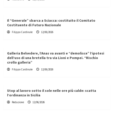
Il “Generale” sbarca a Sciacca: costituito il Comitato
Costituente di Futuro Nazionale
Filippo Cardinale
12/06/2026
Galleria Belvedere, l’Anas va avanti e “demolisce” l’ipotesi
dell’uso di una bretella tra via Lioni e Pompei. “Rischio
crollo galleria”
Filippo Cardinale
12/06/2026
Stop al lavoro sotto il sole nelle ore più calde: scatta
l’ordinanza in Sicilia
Redazione
12/06/2026