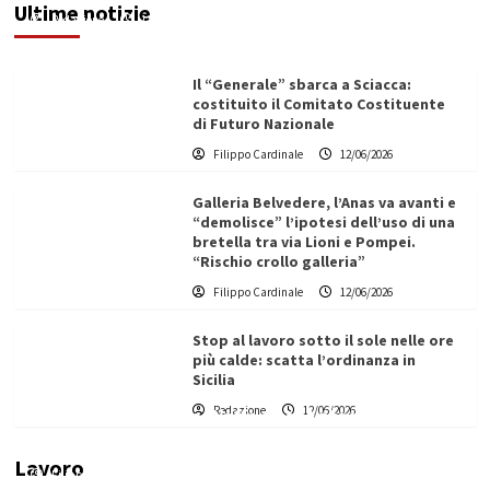
Ultime notizie
Redazione
12/06/2026
Il “Generale” sbarca a Sciacca:
costituito il Comitato Costituente
di Futuro Nazionale
Filippo Cardinale
12/06/2026
Galleria Belvedere, l’Anas va avanti e
“demolisce” l’ipotesi dell’uso di una
bretella tra via Lioni e Pompei.
“Rischio crollo galleria”
Filippo Cardinale
12/06/2026
Stop al lavoro sotto il sole nelle ore
più calde: scatta l’ordinanza in
Sicilia
Redazione
12/06/2026
Vino in Italia: il giro d’affari contribuisce
all’1,1% del PIL nazionale
Lavoro
Filippo Cardinale
25/05/2026