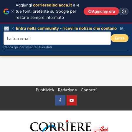
Aggiungi
corrieredisciacca.it
alle
tue fonti preferite su Google per
Aggiungi ora
restare sempre informato
Entra nella community - ricevi le notizie che contano
IA
Entra
Clicca qui per inserire i tuoi dati
Vai
Pubblicità
Redazione
Contatti
al
contenuto
Facebook
Yountube