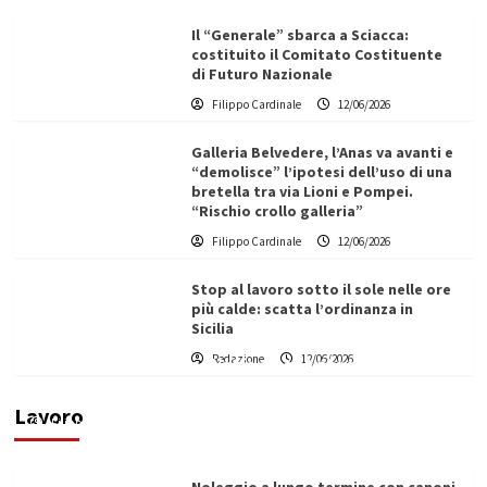
Il “Generale” sbarca a Sciacca:
costituito il Comitato Costituente
di Futuro Nazionale
Filippo Cardinale
12/06/2026
Galleria Belvedere, l’Anas va avanti e
“demolisce” l’ipotesi dell’uso di una
bretella tra via Lioni e Pompei.
“Rischio crollo galleria”
Filippo Cardinale
12/06/2026
Stop al lavoro sotto il sole nelle ore
più calde: scatta l’ordinanza in
Sicilia
Redazione
12/06/2026
Vino in Italia: il giro d’affari contribuisce
all’1,1% del PIL nazionale
Lavoro
Filippo Cardinale
25/05/2026