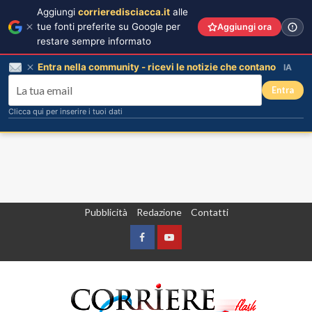
Aggiungi
corrieredisciacca.it
alle
tue fonti preferite su Google per
Aggiungi ora
restare sempre informato
Entra nella community - ricevi le notizie che contano
IA
Entra
Clicca qui per inserire i tuoi dati
Vai
Pubblicità
Redazione
Contatti
al
contenuto
Facebook
Yountube