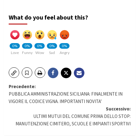
What do you feel about this?
0%
0%
0%
0%
0%
Love
Funny
Wow
Sad
Angry
Navigazione
Precedente:
PUBBLICA AMMINISTRAZIONE SICILIANA: FINALMENTE IN
articolo
VIGORE IL CODICE VIGNA. IMPORTANTI NOVITA’
Successivo:
ULTIMI MUTUI DEL COMUNE PRIMA DELLO STOP:
MANUTENZIONE CIMITERO, SCUOLE E IMPIANTI SPORTIVI