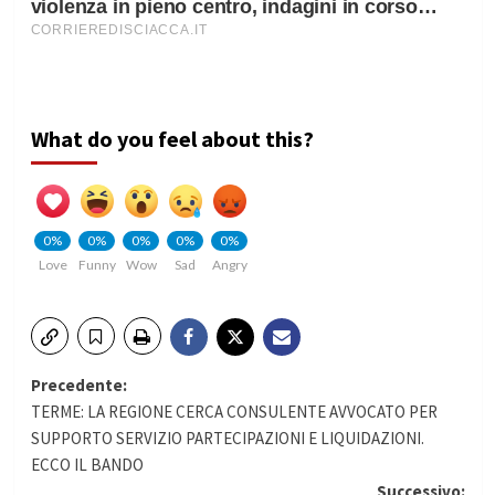
What do you feel about this?
0%
0%
0%
0%
0%
Love
Funny
Wow
Sad
Angry
Navigazione
Precedente:
TERME: LA REGIONE CERCA CONSULENTE AVVOCATO PER
articolo
SUPPORTO SERVIZIO PARTECIPAZIONI E LIQUIDAZIONI.
ECCO IL BANDO
Successivo: