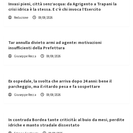
Invasi pieni, città senz’acqua: da Agrigento a Trapani la
crisi idrica è la stessa. E c’è chi invoca l’Esercito
Redazione
08/08/2026
Tar annulla divieto armi ad agente: motivazioni
insufficienti della Prefettura
Giuseppe Recca
08/08/2026
Ex ospedale, la svolta che arriva dopo 24 anni: bene il
parcheggio, ma il ritardo pesa e fa sospettare
Giuseppe Recca
08/08/2026
In contrada Bordea tante criticità: al buio da mesi, perdite
idriche e manto stradale dissestato