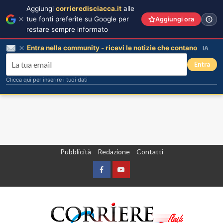
Aggiungi
corrieredisciacca.it
alle
tue fonti preferite su Google per
Aggiungi ora
restare sempre informato
Entra nella community - ricevi le notizie che contano
IA
Entra
Clicca qui per inserire i tuoi dati
Vai
Pubblicità
Redazione
Contatti
al
contenuto
Facebook
Yountube