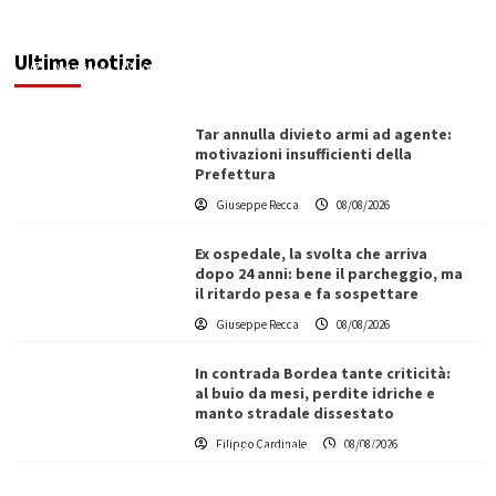
Trapani la crisi idrica è la stessa. E c’è chi invoca
l’Esercito
Ultime notizie
Redazione
08/08/2026
Tar annulla divieto armi ad agente:
motivazioni insufficienti della
Prefettura
Giuseppe Recca
08/08/2026
Ex ospedale, la svolta che arriva
dopo 24 anni: bene il parcheggio, ma
il ritardo pesa e fa sospettare
Giuseppe Recca
08/08/2026
In contrada Bordea tante criticità:
al buio da mesi, perdite idriche e
manto stradale dissestato
L’ingegnere saccense Buscarnera partner chiave
Filippo Cardinale
08/08/2026
di un progetto transnazionale per la transizione
ecologica