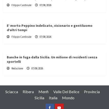
Filippo Cardinale
07/08/2026
E’ morto Peppino Indelicato, visionario e gentiluomo
d’altri tempi
Filippo Cardinale
07/08/2026
Banche in fuga dalla Sicilia. Un milione di residenti senza
sportelli
Redazione
07/08/2026
Sciacca
Ribera
Menfi
Valle Del Belice
Provincia
Sicilia
Italia
Mondo