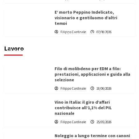
E’ morto Peppino Indelicato,
visionario e gentiluomo d’altri
tempi
L’ingegnere saccense Buscarnera partner chiave
Filippo Cardinale
07/08/2026
di un progetto transnazionale per la transizione
ecologica
Lavoro
Filippo Cardinale
21/06/2026
Filo di molibdeno per EDM a filo:
prestazioni, applicazioni e guida alla
selezione
Filippo Cardinale
18/06/2026
Vino in Italia: il giro d’affari
contribuisce all’1,1% del PIL
nazionale
Filippo Cardinale
25/05/2026
Noleggio a lungo termine con canoni