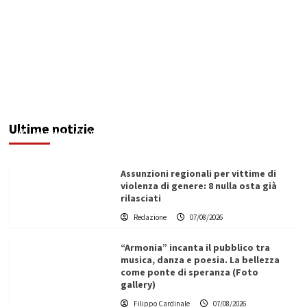
Addictus”, il viaggio di Leonardo Di Vita dentro
le fragilità dell’uomo conquista Santa
Margherita di Belìce
Ultime notizie
Redazione
07/08/2026
Assunzioni regionali per vittime di
violenza di genere: 8 nulla osta già
rilasciati
Redazione
07/08/2026
“Armonia” incanta il pubblico tra
musica, danza e poesia. La bellezza
come ponte di speranza (Foto
gallery)
Filippo Cardinale
07/08/2026