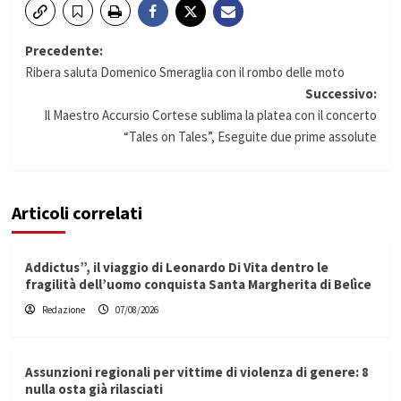
Navigazione
Precedente:
Ribera saluta Domenico Smeraglia con il rombo delle moto
articolo
Successivo:
Il Maestro Accursio Cortese sublima la platea con il concerto
“Tales on Tales”, Eseguite due prime assolute
Articoli correlati
Addictus”, il viaggio di Leonardo Di Vita dentro le
fragilità dell’uomo conquista Santa Margherita di Belìce
Redazione
07/08/2026
Assunzioni regionali per vittime di violenza di genere: 8
nulla osta già rilasciati