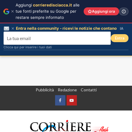
Aggiungi
corrieredisciacca.it
alle
tue fonti preferite su Google per
Aggiungi ora
restare sempre informato
Entra nella community - ricevi le notizie che contano
IA
Entra
Clicca qui per inserire i tuoi dati
Vai
Pubblicità
Redazione
Contatti
al
contenuto
Facebook
Yountube