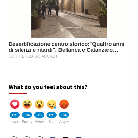
What do you feel about this?
0%
0%
0%
0%
0%
Love
Funny
Wow
Sad
Angry