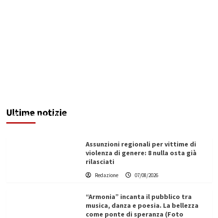
Addictus”, il viaggio di Leonardo Di Vita dentro
le fragilità dell’uomo conquista Santa
Margherita di Belìce
Ultime notizie
Redazione
07/08/2026
Assunzioni regionali per vittime di
violenza di genere: 8 nulla osta già
rilasciati
Redazione
07/08/2026
“Armonia” incanta il pubblico tra
musica, danza e poesia. La bellezza
come ponte di speranza (Foto