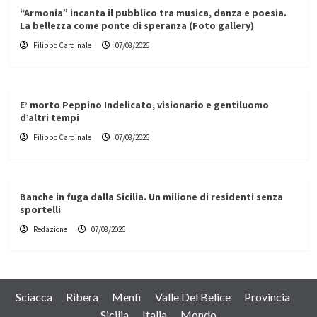
“Armonia” incanta il pubblico tra musica, danza e poesia.
La bellezza come ponte di speranza (Foto gallery)
Filippo Cardinale
07/08/2026
E’ morto Peppino Indelicato, visionario e gentiluomo
d’altri tempi
Filippo Cardinale
07/08/2026
Banche in fuga dalla Sicilia. Un milione di residenti senza
sportelli
Redazione
07/08/2026
Sciacca
Ribera
Menfi
Valle Del Belice
Provincia
Sicilia
Italia
Mondo