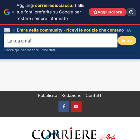
Aggiungi
corrieredisciacca.it
alle
tue fonti preferite su Google per
Aggiungi ora
restare sempre informato
Entra nella community - ricevi le notizie che contano
IA
Entra
Clicca qui per inserire i tuoi dati
Vai
Pubblicità
Redazione
Contatti
al
contenuto
Facebook
Yountube