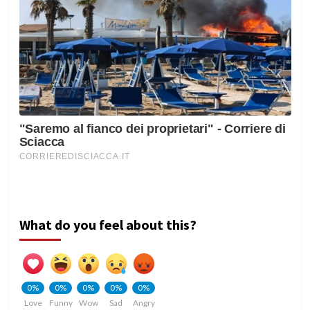
What do you feel about this?
0%
0%
0%
0%
0%
Love
Funny
Wow
Sad
Angry