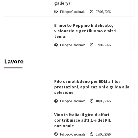
gallery)
Filippo Cardinale
07/08/2026
E’ morto Peppino Indelicato,
visionario e gentiluomo d’altri
tempi
L’ingegnere saccense Buscarnera partner chiave
Filippo Cardinale
07/08/2026
di un progetto transnazionale per la transizione
ecologica
Lavoro
Filippo Cardinale
21/06/2026
Filo di molibdeno per EDM a filo:
prestazioni, applicazioni e guida alla
selezione
Filippo Cardinale
18/06/2026
Vino in Italia: il giro d’affari
contribuisce all’1,1% del PIL
nazionale
Filippo Cardinale
25/05/2026