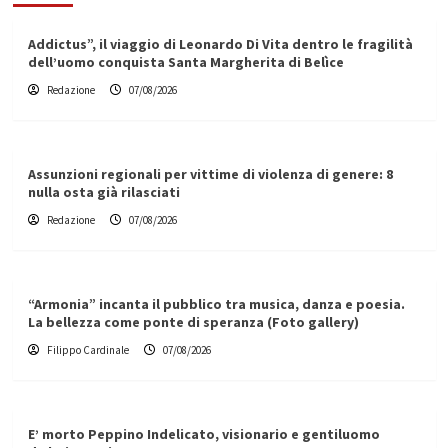
Addictus”, il viaggio di Leonardo Di Vita dentro le fragilità
dell’uomo conquista Santa Margherita di Belìce
Redazione
07/08/2026
Assunzioni regionali per vittime di violenza di genere: 8
nulla osta già rilasciati
Redazione
07/08/2026
“Armonia” incanta il pubblico tra musica, danza e poesia.
La bellezza come ponte di speranza (Foto gallery)
Filippo Cardinale
07/08/2026
E’ morto Peppino Indelicato, visionario e gentiluomo