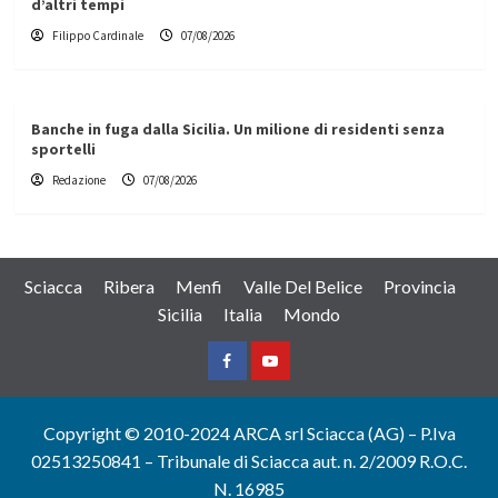
d’altri tempi
Filippo Cardinale
07/08/2026
Banche in fuga dalla Sicilia. Un milione di residenti senza
sportelli
Redazione
07/08/2026
Sciacca
Ribera
Menfi
Valle Del Belice
Provincia
Sicilia
Italia
Mondo
Facebook
Yountube
Copyright © 2010-2024 ARCA srl Sciacca (AG) – P.Iva
02513250841 – Tribunale di Sciacca aut. n. 2/2009 R.O.C.
N. 16985