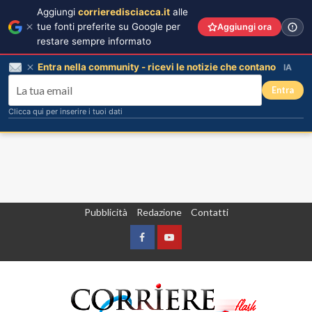
Aggiungi
corrieredisciacca.it
alle
tue fonti preferite su Google per
Aggiungi ora
restare sempre informato
Entra nella community - ricevi le notizie che contano
IA
Entra
Clicca qui per inserire i tuoi dati
Vai
Pubblicità
Redazione
Contatti
al
contenuto
Facebook
Yountube