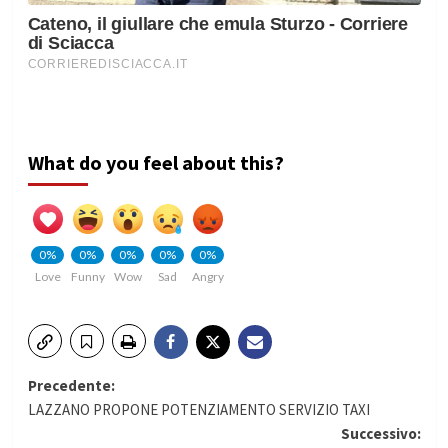
What do you feel about this?
0%
0%
0%
0%
0%
Love
Funny
Wow
Sad
Angry
Navigazione
Precedente:
LAZZANO PROPONE POTENZIAMENTO SERVIZIO TAXI
articolo
Successivo: