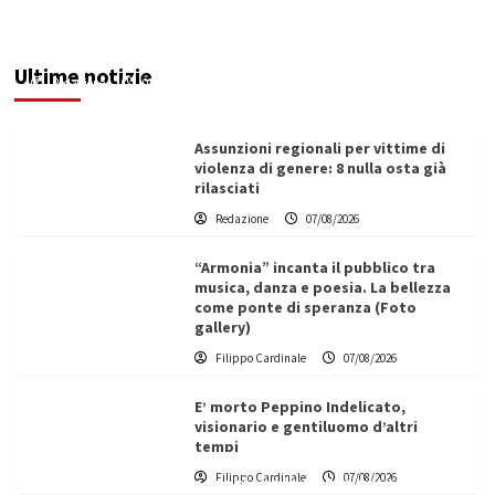
le fragilità dell’uomo conquista Santa
Margherita di Belìce
Ultime notizie
Redazione
07/08/2026
Assunzioni regionali per vittime di
violenza di genere: 8 nulla osta già
rilasciati
Redazione
07/08/2026
“Armonia” incanta il pubblico tra
musica, danza e poesia. La bellezza
come ponte di speranza (Foto
gallery)
Filippo Cardinale
07/08/2026
E’ morto Peppino Indelicato,
visionario e gentiluomo d’altri
tempi
L’ingegnere saccense Buscarnera partner chiave
Filippo Cardinale
07/08/2026
di un progetto transnazionale per la transizione