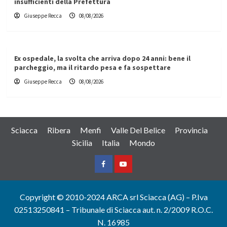
insufficienti della Prefettura
Giuseppe Recca
08/08/2026
Ex ospedale, la svolta che arriva dopo 24 anni: bene il
parcheggio, ma il ritardo pesa e fa sospettare
Giuseppe Recca
08/08/2026
Sciacca
Ribera
Menfi
Valle Del Belice
Provincia
Sicilia
Italia
Mondo
Facebook
Yountube
Copyright © 2010-2024 ARCA srl Sciacca (AG) – P.Iva
02513250841 – Tribunale di Sciacca aut. n. 2/2009 R.O.C.
N. 16985