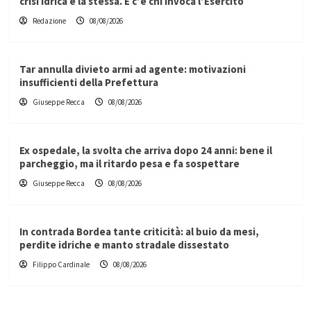
crisi idrica è la stessa. E c’è chi invoca l’Esercito
Redazione
08/08/2026
Tar annulla divieto armi ad agente: motivazioni
insufficienti della Prefettura
Giuseppe Recca
08/08/2026
Ex ospedale, la svolta che arriva dopo 24 anni: bene il
parcheggio, ma il ritardo pesa e fa sospettare
Giuseppe Recca
08/08/2026
In contrada Bordea tante criticità: al buio da mesi,
perdite idriche e manto stradale dissestato
Filippo Cardinale
08/08/2026