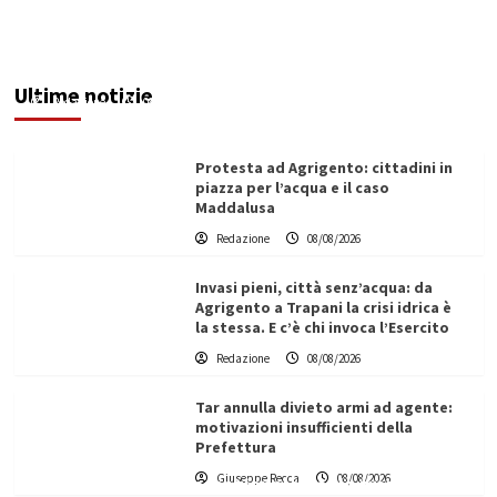
Sciacca insorge: “Stroke Unit ad Agrigento
potenziata, qui solo promesse da anni”
Ultime notizie
Redazione
08/08/2026
Protesta ad Agrigento: cittadini in
piazza per l’acqua e il caso
Maddalusa
Redazione
08/08/2026
Invasi pieni, città senz’acqua: da
Agrigento a Trapani la crisi idrica è
la stessa. E c’è chi invoca l’Esercito
Redazione
08/08/2026
Tar annulla divieto armi ad agente:
motivazioni insufficienti della
Prefettura
L’ingegnere saccense Buscarnera partner chiave
Giuseppe Recca
08/08/2026
di un progetto transnazionale per la transizione