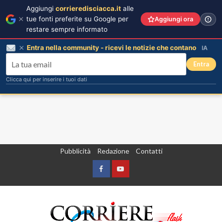
Aggiungi
corrieredisciacca.it
alle
tue fonti preferite su Google per
Aggiungi ora
restare sempre informato
Entra nella community - ricevi le notizie che contano
IA
Entra
Clicca qui per inserire i tuoi dati
Vai
Pubblicità
Redazione
Contatti
al
contenuto
Facebook
Yountube