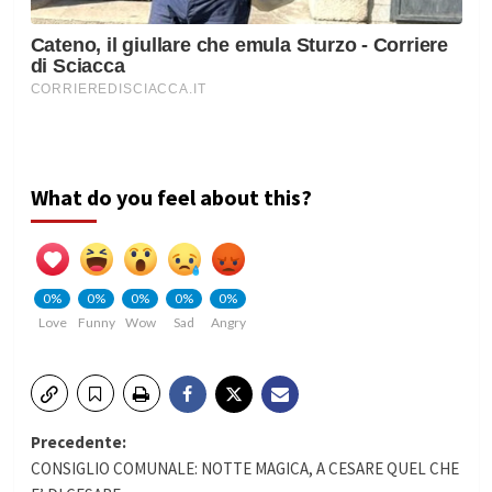
What do you feel about this?
0%
0%
0%
0%
0%
Love
Funny
Wow
Sad
Angry
Navigazione
Precedente:
CONSIGLIO COMUNALE: NOTTE MAGICA, A CESARE QUEL CHE