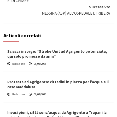
articolo
E’ DI CESARE
Successivo:
MESSINA (ASP) ALL’OSPEDALE DI RIBERA
Articoli correlati
Sciacca insorge: “Stroke Unit ad Agrigento potenziata,
qui solo promesse da anni”
Redazione
08/08/2026
Protesta ad Agrigento: cittadini in piazza per l’acqua e il
caso Maddalusa
Redazione
08/08/2026
Invasi pieni, città senz’acqua: da Agrigento a Trapani la