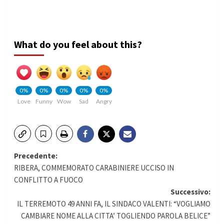
What do you feel about this?
0%
0%
0%
0%
0%
Love
Funny
Wow
Sad
Angry
Navigazione
Precedente:
RIBERA, COMMEMORATO CARABINIERE UCCISO IN
articolo
CONFLITTO A FUOCO
Successivo:
IL TERREMOTO 49 ANNI FA, IL SINDACO VALENTI: “VOGLIAMO
CAMBIARE NOME ALLA CITTA’ TOGLIENDO PAROLA BELICE”