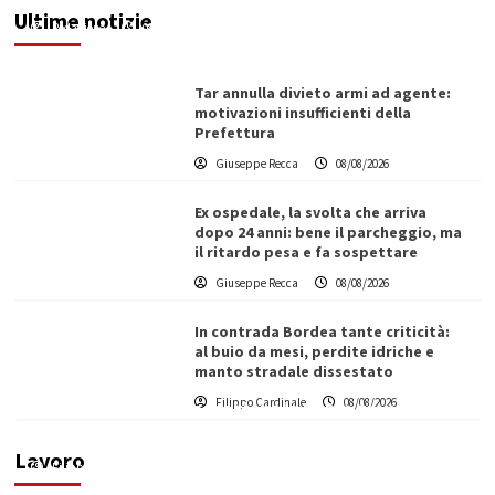
Ultime notizie
Redazione
08/08/2026
Tar annulla divieto armi ad agente:
motivazioni insufficienti della
Prefettura
Giuseppe Recca
08/08/2026
Ex ospedale, la svolta che arriva
dopo 24 anni: bene il parcheggio, ma
il ritardo pesa e fa sospettare
Giuseppe Recca
08/08/2026
In contrada Bordea tante criticità:
al buio da mesi, perdite idriche e
manto stradale dissestato
L’ingegnere saccense Buscarnera partner chiave
Filippo Cardinale
08/08/2026
di un progetto transnazionale per la transizione
ecologica
Lavoro
Filippo Cardinale
21/06/2026