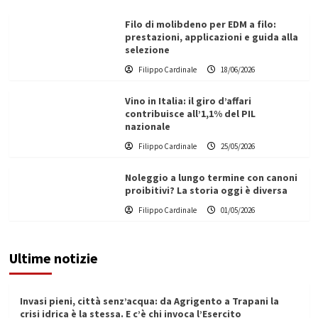
Filo di molibdeno per EDM a filo:
prestazioni, applicazioni e guida alla
selezione
Filippo Cardinale
18/06/2026
Vino in Italia: il giro d’affari
contribuisce all’1,1% del PIL
nazionale
Filippo Cardinale
25/05/2026
Noleggio a lungo termine con canoni
proibitivi? La storia oggi è diversa
Filippo Cardinale
01/05/2026
Ultime notizie
Invasi pieni, città senz’acqua: da Agrigento a Trapani la
crisi idrica è la stessa. E c’è chi invoca l’Esercito