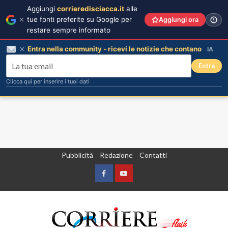
Aggiungi
corrieredisciacca.it
alle
tue fonti preferite su Google per
Aggiungi ora
restare sempre informato
Entra nella community - ricevi le notizie che contano
IA
Entra
Clicca qui per inserire i tuoi dati
Vai
Pubblicità
Redazione
Contatti
al
contenuto
Facebook
Yountube