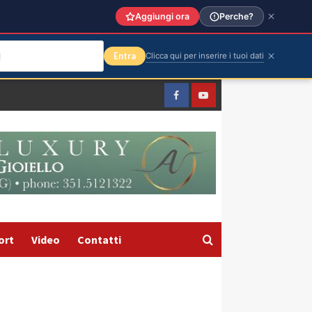
Aggiungi ora
Perche?
Entra
Clicca qui per inserire i tuoi dati
Facebook
Yountube
ort
Video
Contatti