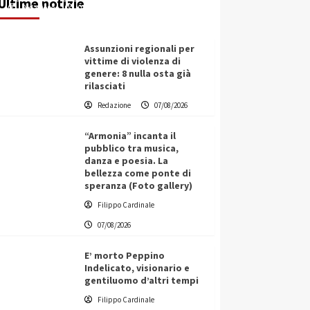
Ultime notizie
Redazione
07/08/2026
Assunzioni regionali per
vittime di violenza di
genere: 8 nulla osta già
rilasciati
Redazione
07/08/2026
“Armonia” incanta il
pubblico tra musica,
danza e poesia. La
bellezza come ponte di
speranza (Foto gallery)
Filippo Cardinale
07/08/2026
E’ morto Peppino
Indelicato, visionario e
gentiluomo d’altri tempi
L’ingegnere saccense Buscarnera
Filippo Cardinale
partner chiave di un progetto