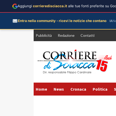
Aggiungi
corrieredisciacca.it
alle tue fonti preferite su G
Entra nella community - ricevi le notizie che contano
IA
N
Vai
Pubblicità
Redazione
Contatti
al
contenuto
Home
News
Cronaca
Politica
S