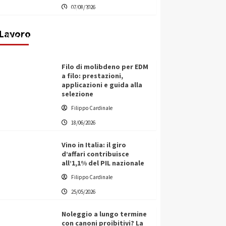
07/08/2026
transnazionale per la transizione
ecologica
Lavoro
Filippo Cardinale
21/06/2026
Filo di molibdeno per EDM
a filo: prestazioni,
applicazioni e guida alla
selezione
Filippo Cardinale
18/06/2026
Vino in Italia: il giro
d’affari contribuisce
all’1,1% del PIL nazionale
Filippo Cardinale
25/05/2026
Noleggio a lungo termine
con canoni proibitivi? La