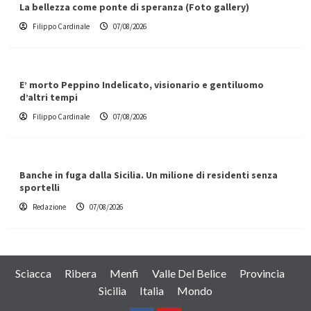
La bellezza come ponte di speranza (Foto gallery)
Filippo Cardinale
07/08/2026
E’ morto Peppino Indelicato, visionario e gentiluomo
d’altri tempi
Filippo Cardinale
07/08/2026
Banche in fuga dalla Sicilia. Un milione di residenti senza
sportelli
Redazione
07/08/2026
Sciacca
Ribera
Menfi
Valle Del Belice
Provincia
Sicilia
Italia
Mondo