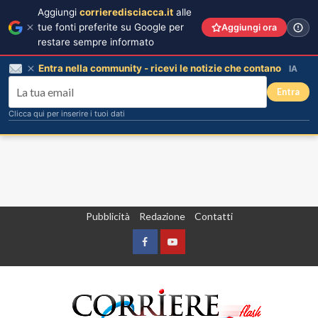
Aggiungi
corrieredisciacca.it
alle
tue fonti preferite su Google per
Aggiungi ora
restare sempre informato
Entra nella community - ricevi le notizie che contano
IA
Entra
Clicca qui per inserire i tuoi dati
Vai
Pubblicità
Redazione
Contatti
al
contenuto
Facebook
Yountube