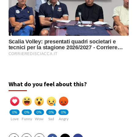
What do you feel about this?
0%
0%
0%
0%
0%
Love
Funny
Wow
Sad
Angry