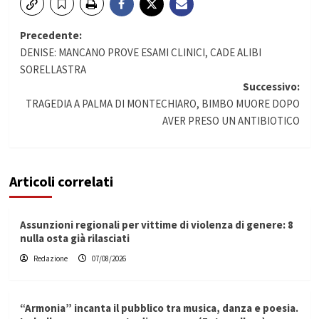
Navigazione
Precedente:
DENISE: MANCANO PROVE ESAMI CLINICI, CADE ALIBI
articolo
SORELLASTRA
Successivo:
TRAGEDIA A PALMA DI MONTECHIARO, BIMBO MUORE DOPO
AVER PRESO UN ANTIBIOTICO
Articoli correlati
Assunzioni regionali per vittime di violenza di genere: 8
nulla osta già rilasciati
Redazione
07/08/2026
“Armonia” incanta il pubblico tra musica, danza e poesia.