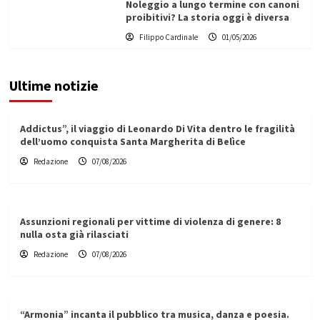
Noleggio a lungo termine con canoni
proibitivi? La storia oggi è diversa
Filippo Cardinale
01/05/2026
Ultime notizie
Addictus”, il viaggio di Leonardo Di Vita dentro le fragilità
dell’uomo conquista Santa Margherita di Belìce
Redazione
07/08/2026
Assunzioni regionali per vittime di violenza di genere: 8
nulla osta già rilasciati
Redazione
07/08/2026
“Armonia” incanta il pubblico tra musica, danza e poesia.