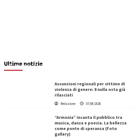
Addictus”, il viaggio di Leonardo Di Vita dentro
le fragilità dell’uomo conquista Santa
Margherita di Belìce
Ultime notizie
Redazione
07/08/2026
Assunzioni regionali per vittime di
violenza di genere: 8 nulla osta già
rilasciati
Redazione
07/08/2026
“Armonia” incanta il pubblico tra
musica, danza e poesia. La bellezza
come ponte di speranza (Foto
gallery)