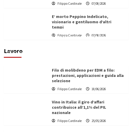
Filippo Cardinale
07/08/2026
E’ morto Peppino Indelicato,
visionario e gentiluomo d’altri
tempi
L’ingegnere saccense Buscarnera partner chiave
Filippo Cardinale
07/08/2026
di un progetto transnazionale per la transizione
ecologica
Lavoro
Filippo Cardinale
21/06/2026
Filo di molibdeno per EDM a filo:
prestazioni, applicazioni e guida alla
selezione
Filippo Cardinale
18/06/2026
Vino in Italia: il giro d’affari
contribuisce all’1,1% del PIL
nazionale
Filippo Cardinale
25/05/2026