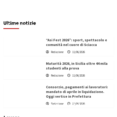
Denunciato ristoratore per violazioni su
sicurezza e impiego del personale: multa da
74mila euro
Ultime notizie
Filippo Cardinale
11/06/2026
“Asi Fest 2026”: sport, spettacolo e
comunità nel cuore di Sciacca
Redazione
11/06/2026
Maturità 2026, in Sicilia oltre 44 mila
studenti alla prova
Redazione
11/06/2026
Consorzio, pagamenti ai lavoratori:
mandato di aprile in liquidazione.
Oggi vertice in Prefettura
Redazione
11/06/2026
Vino in Italia: il giro d’affari contribuisce
all’1,1% del PIL nazionale