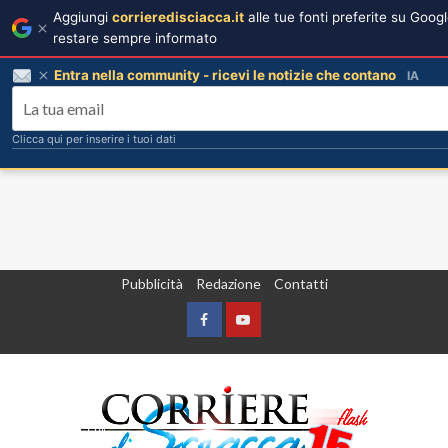
Aggiungi
corrieredisciacca.it
alle tue fonti preferite su Goog
restare sempre informato
Entra nella community - ricevi le notizie che contano
IA
Clicca qui per inserire i tuoi dati
Vai
Pubblicità
Redazione
Contatti
al
contenuto
Facebook
Yountube