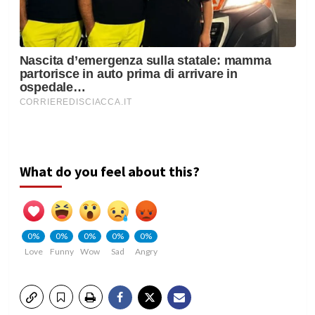
What do you feel about this?
0%
0%
0%
0%
0%
Love
Funny
Wow
Sad
Angry